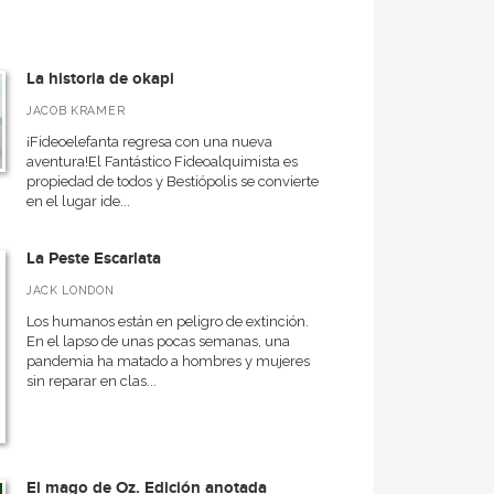
La historia de okapi
JACOB KRAMER
¡Fideoelefanta regresa con una nueva
aventura!El Fantástico Fideoalquimista es
propiedad de todos y Bestiópolis se convierte
en el lugar ide...
La Peste Escarlata
JACK LONDON
Los humanos están en peligro de extinción.
En el lapso de unas pocas semanas, una
pandemia ha matado a hombres y mujeres
sin reparar en clas...
El mago de Oz. Edición anotada