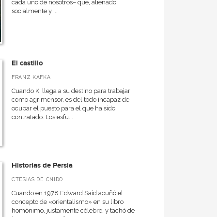
cada uno de nosotros– que, alienado
socialmente y ...
El castillo
FRANZ KAFKA
Cuando K. llega a su destino para trabajar
como agrimensor, es del todo incapaz de
ocupar el puesto para el que ha sido
contratado. Los esfu...
Historias de Persia
CTESIAS DE CNIDO
Cuando en 1978 Edward Said acuñó el
concepto de «orientalismo» en su libro
homónimo, justamente célebre, y tachó de