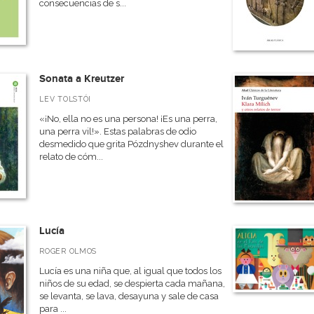
consecuencias de s...
Sonata a Kreutzer
LEV TOLSTÓI
«¡No, ella no es una persona! ¡Es una perra,
una perra vil!». Estas palabras de odio
desmedido que grita Pózdnyshev durante el
relato de cóm...
Lucía
ROGER OLMOS
Lucía es una niña que, al igual que todos los
niños de su edad, se despierta cada mañana,
se levanta, se lava, desayuna y sale de casa
para ...