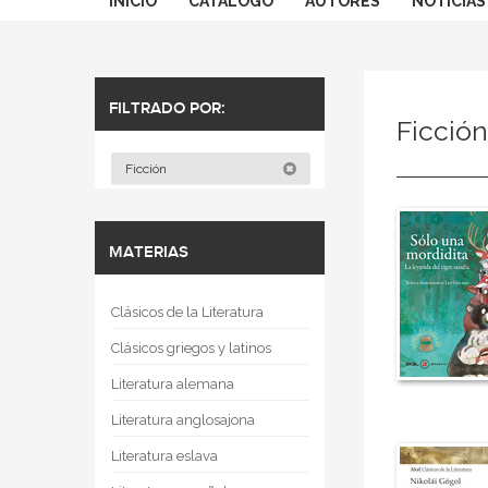
INICIO
CATÁLOGO
AUTORES
NOTICIAS
FILTRADO POR:
Ficció
Ficción
MATERIAS
Clásicos de la Literatura
Clásicos griegos y latinos
Literatura alemana
Literatura anglosajona
Literatura eslava