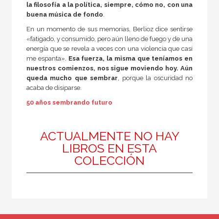
la filosofía a la política, siempre, cómo no, con una
Historia de la filosofía
buena música de fondo
.
Filosofía y crítica de la cultura
En un momento de sus memorias, Berlioz dice sentirse
«fatigado, y consumido, pero aún lleno de fuego y de una
Contemporánea
energía que se revela a veces con una violencia que casi
me espanta».
Esa fuerza, la misma que teníamos en
Medieval
nuestros comienzos, nos sigue moviendo hoy. Aún
Ética
queda mucho que sembrar
, porque la oscuridad no
acaba de disiparse.
Estética
50 años sembrando futuro
General
ACTUALMENTE NO HAY
LIBROS EN ESTA
NUESTRAS COLECCIONES
COLECCIÓN
50 Aniversario
Básica de bolsillo
Básica de Bolsillo  Adorno. Obra completa