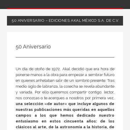
50 ANIVERSARIO – EDICIONES AKAL MÉXICO S.A. DE C.V.
FILTRADO POR:
50 Aniversario
Ciencias humanas y sociales
Filosofía
Ética
Un día de otoño de 1972, Akal decidió que era hora de
ponerse manos a la obra para empezar a sembrar futuro
en quienes anhelaban salir de un sombrío presente. Tras
medio siglo de labranza, la cosecha se revela abundante
y variada. Por ello queremos compartir contigo, lector,
MATERIAS
nos conozcas o te acerques a nosotros por primera vez,
una selección «de autor» que incluye algunos de
Antigua
nuestras publicaciones más queridas en aquellos
campos a los que hemos dedicado nuestro
Filosofía política
entusiasmo en estos cincuenta años: de los
Moderna
clásicos al arte, de la astronomía a la historia, de