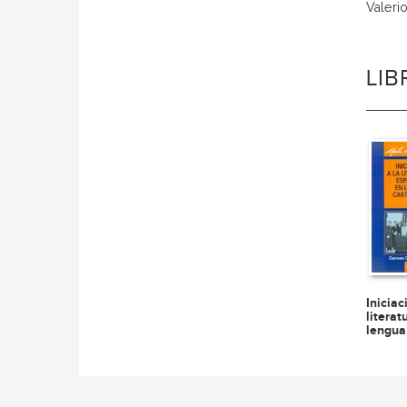
Valeri
LI
Iniciac
litera
lengua