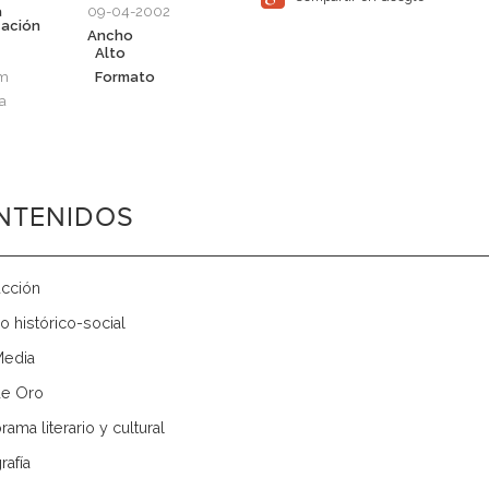
a
09-04-2002
cación
Ancho
Alto
cm
Formato
a
NTENIDOS
ucción
o histórico-social
Media
de Oro
rama literario y cultural
rafía