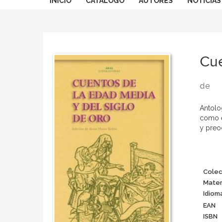
INICIO
CATÁLOGO
AUTORES
NOTICIAS
Cue
de
Antolo
como e
y preo
Colec
Mater
Idiom
EAN
ISBN