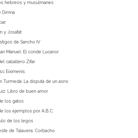
os hebreos y musulmanes
 e Dimna
bar
m y Josafat
stigos de Sancho IV
an Manuel: El conde Lucanor
el caballero Zifar
sc Eiximenis
 Turmeda: La disputa de un asno
uiz: Libro de buen amor
de los gatos
de los ejemplos por A.B.C.
lo de los legos
este de Talavera: Corbacho