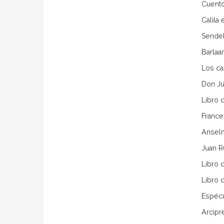
Cuent
Calila
Sende
Barlaa
Los ca
Don Ju
Libro d
France
Anselm
Juan R
Libro 
Libro 
Espécu
Arcipr