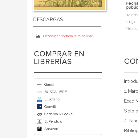
Fech
publi
14 cm
21.5 
Rústic
Descargar portada (alta calidad)
COMPRAR EN
CO
LIBRERÍAS
Introd
Gandhi
1. Marc
BUSCALIBRE
El Sótano
Edad 
Gonvill
Siglo 
Cadabra & Books
2. Pano
El Péndulo
Amazon
Bibliog