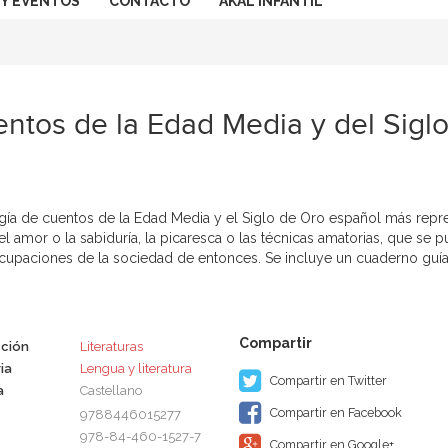
 Y EVENTOS
CONTACTO
AKAL INFANTIL
ntos de la Edad Media y del Sigl
gía de cuentos de la Edad Media y el Siglo de Oro español más repres
l amor o la sabiduría, la picaresca o las técnicas amatorias, que se 
cupaciones de la sociedad de entonces. Se incluye un cuaderno guía
ción
Literaturas
ia
Lengua y literatura
Compartir en Twitter
a
Castellano
Compartir en Facebook
9788446015277
978-84-460-1527-7
Compartir en Google+