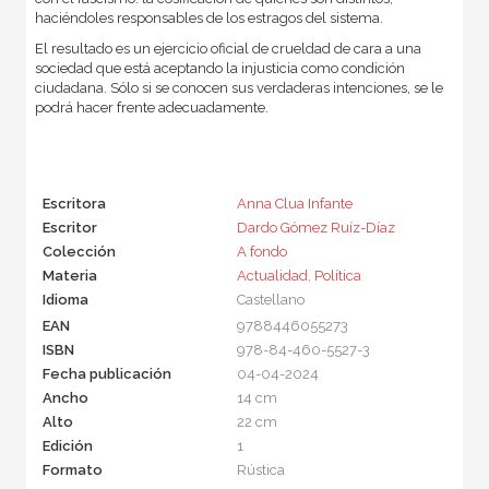
haciéndoles responsables de los estragos del sistema.
El resultado es un ejercicio oficial de crueldad de cara a una
sociedad que está aceptando la injusticia como condición
ciudadana. Sólo si se conocen sus verdaderas intenciones, se le
podrá hacer frente adecuadamente.
Escritora
Anna Clua Infante
Escritor
Dardo Gómez Ruíz-Díaz
Colección
A fondo
Materia
Actualidad
,
Política
Idioma
Castellano
EAN
9788446055273
ISBN
978-84-460-5527-3
Fecha publicación
04-04-2024
Ancho
14 cm
Alto
22 cm
Edición
1
Formato
Rústica