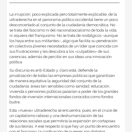
La irrupción, poco explicada pero totalmente explicable, de la
ultraderecha en el panorama político occidental tiene un poco
desconcertado al conjunto de la ciudadanía democrática. No
se trata del fascismo ni del nacionalsocialismo de toda la vida,
ni siquiera del franquismo. No se trata de nostálgicos –aunque
los haya entre sus militantes–, algo que facilita su penetración
en colectivos jóvenes necesitados de un líder que coincida con
sus frustraciones y les descubra a los «culpables» de sus
carencias, además de percibir en sus ideas una innovación
política.
Su discurso es anti-Estado y, claro está, defiende la
privatización de todas las empresas públicas que garantizan
de manera equitativa la seguridad del conjunto de la
ciudadanía: áreas tan sensibles como sanidad, educación,
vivienda o pensiones públicas pasarían a poder de los grandes
fondos de inversión internacionales conocidos como fondos
buitre.
Esta «nueva» ultraderecha se encuentra, pues, en el cruce de
un capitalismo rabioso y una deshumanización de las
relaciones sociales que permitiría la expansión sin cortapisas
de sus teorías. A ese respecto sí que hay un punto de encuentro
con el fascismo: la cosificación de quienes son distintos,