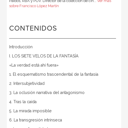
Paidós, RBA y PUV. Director de la colección de cin...
Ver más
sobre Francisco López Martín
CONTENIDOS
Introducción
I. LOS SIETE VELOS DE LA FANTASÍA
«La verdad está ahí fuera»
1. El esquematismo trascendental de la fantasía
2. Intersubjetividad
3. La oclusión narrativa del antagonismo
4. Tras la caída
5. La mirada imposible
6. La transgresión intrínseca