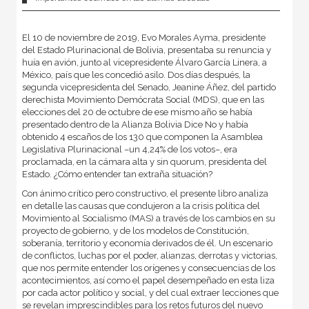
El 10 de noviembre de 2019, Evo Morales Ayma, presidente
del Estado Plurinacional de Bolivia, presentaba su renuncia y
huía en avión, junto al vicepresidente Álvaro García Linera, a
México, país que les concedió asilo. Dos días después, la
segunda vicepresidenta del Senado, Jeanine Áñez, del partido
derechista Movimiento Demócrata Social (MDS), que en las
elecciones del 20 de octubre de ese mismo año se había
presentado dentro de la Alianza Bolivia Dice No y había
obtenido 4 escaños de los 130 que componen la Asamblea
Legislativa Plurinacional –un 4,24% de los votos–, era
proclamada, en la cámara alta y sin quorum, presidenta del
Estado. ¿Cómo entender tan extraña situación?
Con ánimo crítico pero constructivo, el presente libro analiza
en detalle las causas que condujeron a la crisis política del
Movimiento al Socialismo (MAS) a través de los cambios en su
proyecto de gobierno, y de los modelos de Constitución,
soberanía, territorio y economía derivados de él. Un escenario
de conflictos, luchas por el poder, alianzas, derrotas y victorias,
que nos permite entender los orígenes y consecuencias de los
acontecimientos, así como el papel desempeñado en esta liza
por cada actor político y social, y del cual extraer lecciones que
se revelan imprescindibles para los retos futuros del nuevo