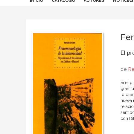
INICIO
CATÁLOGO
AUTORES
NOTICIAS
Fen
El pr
de
Re
Si el 
gran f
lo que
nueva 
relaci
sentido
con Dil