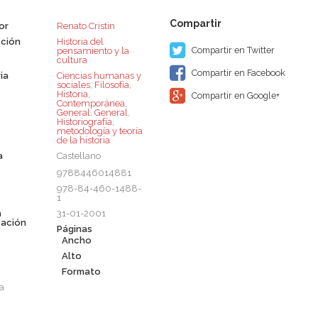
or
Renato Cristin
ción
Historia del
Compartir en Twitter
pensamiento y la
cultura
Compartir en Facebook
ia
Ciencias humanas y
sociales
,
Filosofía
,
Historia
,
Compartir en Google+
Contemporánea
,
General
,
General
,
Historiografía,
metodología y teoría
de la historia
a
Castellano
9788446014881
978-84-460-1488-
1
a
31-01-2001
cación
Páginas
Ancho
Alto
Formato
a