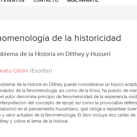
 Y EVENTOS
CONTACTO
AKAL INFANTIL
omenología de la historicidad
oblema de la Historia en Dilthey y Husserl
nato Cristin
(Escritor)
problema de la historia en Dilthey puede considerarse un tópico acep
undador de la fenomenología, así como de la Krisis, ha puesto de mani
 el autor denomina principio de fenomenicidad de la experiencia vivi
interpretación del concepto de epojé, así como la provocativa defen
onalismo) en el pensamiento husserliano, que obliga a replantear buena
 y valor actuales de la fenomenología. El libro incluye dos cartas de 
they y sobre el tema de la historia.