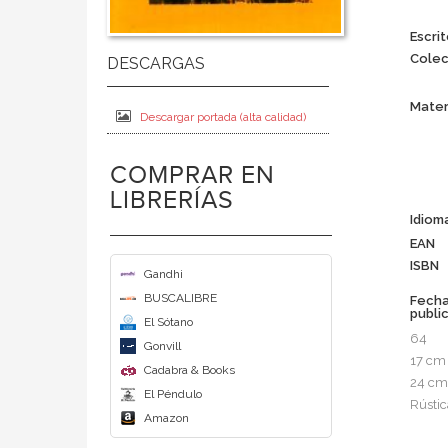
Escrit
Colec
Mater
Descargar portada (alta calidad)
COMPRAR EN
LIBRERÍAS
Idiom
EAN
ISBN
Gandhi
BUSCALIBRE
Fech
publi
El Sótano
64
Gonvill
17 cm
Cadabra & Books
24 cm
El Péndulo
Rústic
Amazon