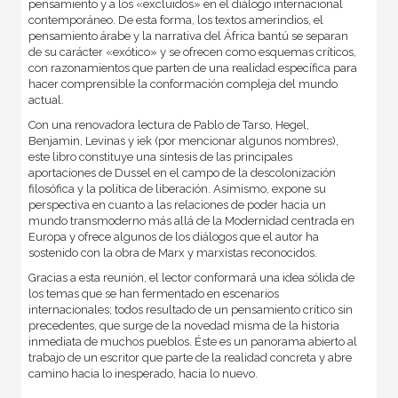
pensamiento y a los «excluidos» en el diálogo internacional
contemporáneo. De esta forma, los textos amerindios, el
pensamiento árabe y la narrativa del África bantú se separan
de su carácter «exótico» y se ofrecen como esquemas críticos,
con razonamientos que parten de una realidad específica para
hacer comprensible la conformación compleja del mundo
actual.
Con una renovadora lectura de Pablo de Tarso, Hegel,
Benjamin, Levinas y iek (por mencionar algunos nombres),
este libro constituye una síntesis de las principales
aportaciones de Dussel en el campo de la descolonización
filosófica y la política de liberación. Asimismo, expone su
perspectiva en cuanto a las relaciones de poder hacia un
mundo transmoderno más allá de la Modernidad centrada en
Europa y ofrece algunos de los diálogos que el autor ha
sostenido con la obra de Marx y marxistas reconocidos.
Gracias a esta reunión, el lector conformará una idea sólida de
los temas que se han fermentado en escenarios
internacionales; todos resultado de un pensamiento crítico sin
precedentes, que surge de la novedad misma de la historia
inmediata de muchos pueblos. Éste es un panorama abierto al
trabajo de un escritor que parte de la realidad concreta y abre
camino hacia lo inesperado, hacia lo nuevo.