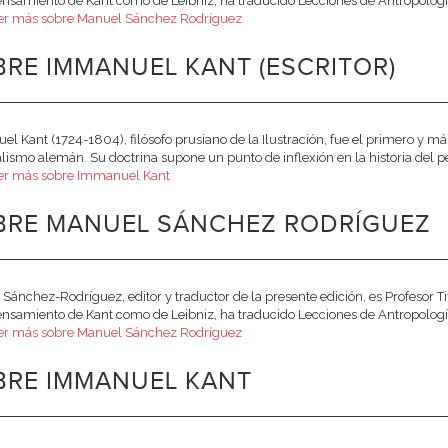
ensamiento de Kant como de Leibniz, ha traducido Lecciones de Antropología 
er más sobre Manuel Sánchez Rodríguez
RE IMMANUEL KANT (ESCRITOR)
l Kant (1724-1804), filósofo prusiano de la Ilustración, fue el primero y má
alismo alemán. Su doctrina supone un punto de inflexión en la historia del p
er más sobre Immanuel Kant
BRE MANUEL SÁNCHEZ RODRÍGUEZ
Sánchez-Rodríguez, editor y traductor de la presente edición, es Profesor Ti
ensamiento de Kant como de Leibniz, ha traducido Lecciones de Antropología 
er más sobre Manuel Sánchez Rodríguez
BRE IMMANUEL KANT