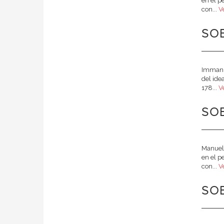
en el p
con...
V
SOB
Immanue
del ide
178...
V
SO
Manuel 
en el p
con...
V
SO