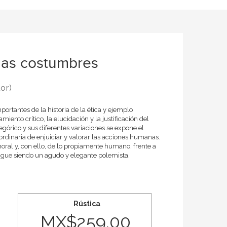
las costumbres
tor)
ortantes de la historia de la ética y ejemplo
iento crítico, la elucidación y la justificación del
górico y sus diferentes variaciones se expone el
rdinaria de enjuiciar y valorar las acciones humanas.
moral y, con ello, de lo propiamente humano, frente a
 sigue siendo un agudo y elegante polemista.
Rústica
MX$259.00