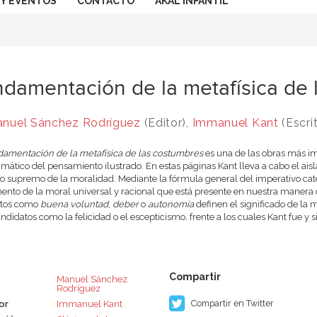
 Y EVENTOS
CONTACTO
AKAL INFANTIL
damentación de la metafísica de 
nuel Sánchez Rodríguez
(Editor),
Immanuel Kant
(Escri
amentación de la metafísica de las costumbres
es una de las obras más imp
mático del pensamiento ilustrado. En estas páginas Kant lleva a cabo el aislam
io supremo de la moralidad. Mediante la fórmula general del imperativo cate
nto de la moral universal y racional que está presente en nuestra manera o
tos como
buena voluntad
,
deber
o
autonomía
definen el significado de la 
andidatos como la felicidad o el escepticismo, frente a los cuales Kant fue y
Manuel Sánchez
Rodríguez
Compartir en Twitter
or
Immanuel Kant