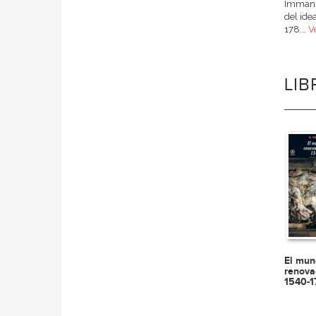
Immanue
del ide
178...
V
LI
El mun
renova
1540-1