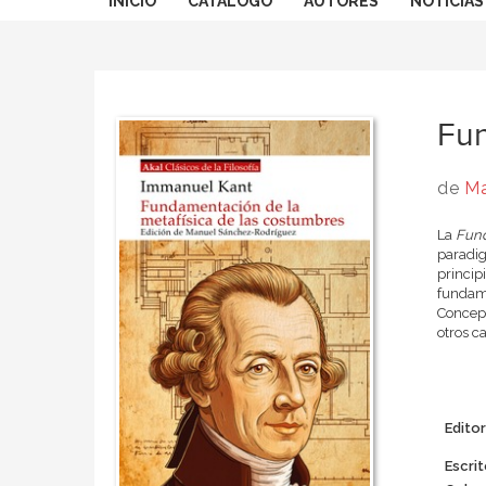
INICIO
CATÁLOGO
AUTORES
NOTICIAS
Fun
de
Ma
La
Fund
paradig
princip
fundame
Concep
otros c
Editor
Escrit