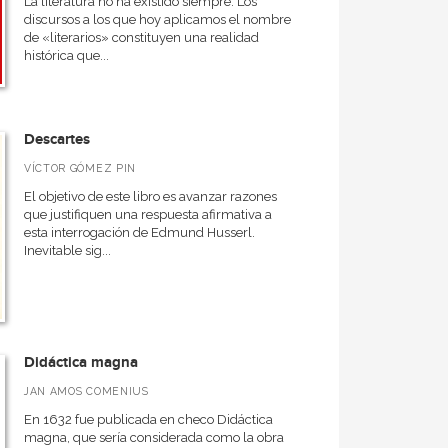
La literatura no ha existido siempre. Los
discursos a los que hoy aplicamos el nombre
de «literarios» constituyen una realidad
histórica que...
Descartes
VÍCTOR GÓMEZ PIN
El objetivo de este libro es avanzar razones
que justifiquen una respuesta afirmativa a
esta interrogación de Edmund Husserl.
Inevitable sig...
Didáctica magna
JAN AMOS COMENIUS
En 1632 fue publicada en checo Didáctica
magna, que sería considerada como la obra