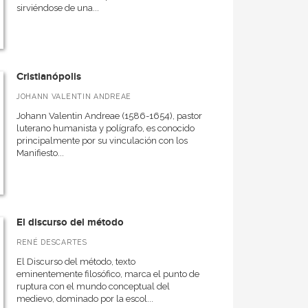
sirviéndose de una...
Cristianópolis
JOHANN VALENTIN ANDREAE
Johann Valentin Andreae (1586-1654), pastor
luterano humanista y polígrafo, es conocido
principalmente por su vinculación con los
Manifiesto...
El discurso del método
RENÉ DESCARTES
El Discurso del método, texto
eminentemente filosófico, marca el punto de
ruptura con el mundo conceptual del
medievo, dominado por la escol...