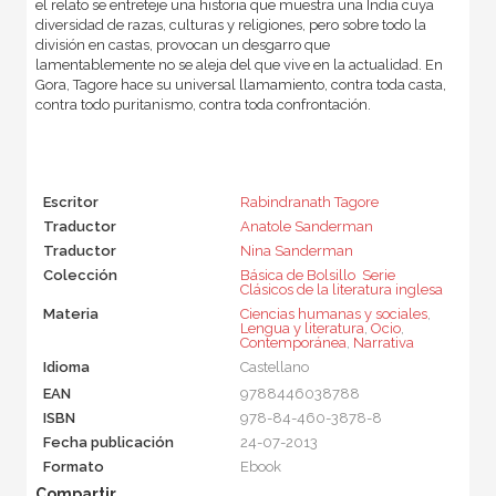
el relato se entreteje una historia que muestra una India cuya
diversidad de razas, culturas y religiones, pero sobre todo la
división en castas, provocan un desgarro que
lamentablemente no se aleja del que vive en la actualidad. En
Gora, Tagore hace su universal llamamiento, contra toda casta,
contra todo puritanismo, contra toda confrontación.
Escritor
Rabindranath Tagore
Traductor
Anatole Sanderman
Traductor
Nina Sanderman
Colección
Básica de Bolsillo  Serie
Clásicos de la literatura inglesa
Materia
Ciencias humanas y sociales
,
Lengua y literatura
,
Ocio
,
Contemporánea
,
Narrativa
Idioma
Castellano
EAN
9788446038788
ISBN
978-84-460-3878-8
Fecha publicación
24-07-2013
Formato
Ebook