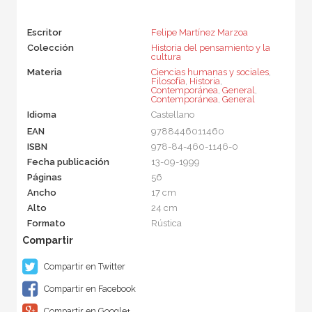
Escritor
Felipe Martínez Marzoa
Colección
Historia del pensamiento y la
cultura
Materia
Ciencias humanas y sociales
,
Filosofía
,
Historia
,
Contemporánea
,
General
,
Contemporánea
,
General
Idioma
Castellano
EAN
9788446011460
ISBN
978-84-460-1146-0
Fecha publicación
13-09-1999
Páginas
56
Ancho
17 cm
Alto
24 cm
Formato
Rústica
Compartir en Twitter
Compartir en Facebook
Compartir en Google+