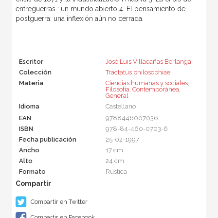
entreguerras : un mundo abierto 4. El pensamiento de
postguerra: una inflexión aún no cerrada.
Escritor
José Luis Villacañas Berlanga
Colección
Tractatus philosophiae
Materia
Ciencias humanas y sociales
,
Filosofía
,
Contemporánea
,
General
Idioma
Castellano
EAN
9788446007036
ISBN
978-84-460-0703-6
Fecha publicación
25-02-1997
Ancho
17 cm
Alto
24 cm
Formato
Rústica
Compartir en Twitter
Compartir en Facebook