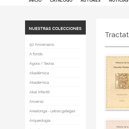
INICIO
CATÁLOGO
AUTORES
NOTICIAS
NUESTRAS COLECCIONES
Tracta
50 Aniversario
A fondo
Ágora / Teoría
Akadémica
Akadémica
Akal Infantil
Anverso
Arealonga - Letras galegas
Arqueología