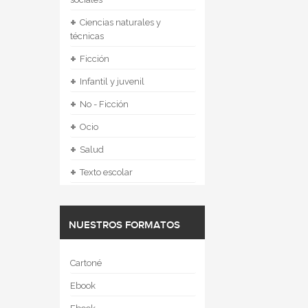
+
Ciencias naturales y
técnicas
+
Ficción
+
Infantil y juvenil
+
No - Ficción
+
Ocio
+
Salud
+
Texto escolar
NUESTROS FORMATOS
Cartoné
Ebook