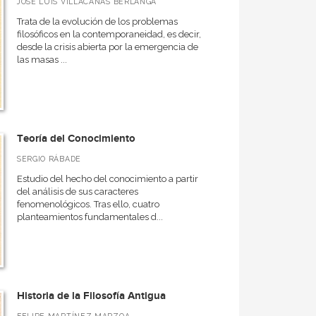
JOSÉ LUIS VILLACAÑAS BERLANGA
Trata de la evolución de los problemas
filosóficos en la contemporaneidad, es decir,
desde la crisis abierta por la emergencia de
las masas ...
Teoría del Conocimiento
SERGIO RÁBADE
Estudio del hecho del conocimiento a partir
del análisis de sus caracteres
fenomenológicos. Tras ello, cuatro
planteamientos fundamentales d...
Historia de la Filosofía Antigua