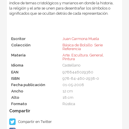
índice de temas cristológicos y marianos en donde la historia,
la religión y el arte se unen para desentrañar los símbolos o
significados que se ocultan detrás de cada representación.
Escritor
Juan Carmona Muela
Colección
Básica de Bolsillo  Serie
Referencia
Materia
Arte
,
Escultura
,
General
,
Pintura
Idioma
Castellano
EAN
9788446029380
ISBN
978-84-460-2938-0
Fecha publicación
01-05-2008
Ancho
12 cm
Alto
18 cm
Formato
Rústica
Compartir en Twitter