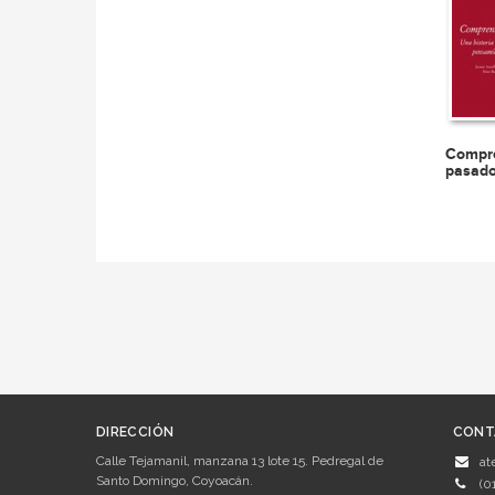
Compre
pasad
DIRECCIÓN
CONT
Calle Tejamanil, manzana 13 lote 15. Pedregal de
at
Santo Domingo, Coyoacán.
(0