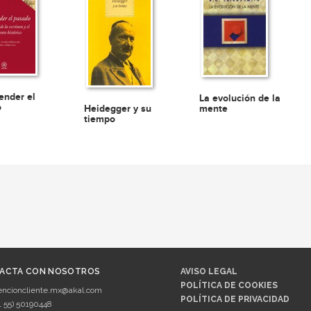
nder el
La evolución de la
o
Heidegger y su
mente
tiempo
ACTA CON NOSOTROS
AVISO LEGAL
POLÍTICA DE COOKIES
encioncliente.mx@akal.com
POLÍTICA DE PRIVACIDAD
1 55) 50190448