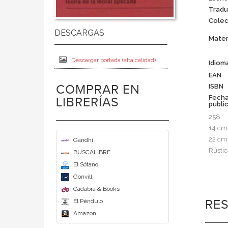
Tradu
Colec
Mater
Descargar portada (alta calidad)
Idiom
EAN
COMPRAR EN
ISBN
Fech
LIBRERÍAS
publi
258
14 cm
22 cm
Gandhi
Rústic
BUSCALIBRE
El Sótano
Gonvill
Cadabra & Books
El Péndulo
RE
Amazon