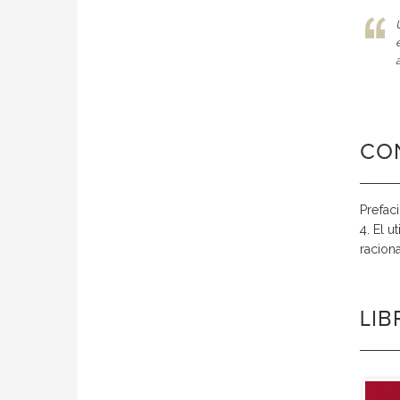
CO
Prefaci
4. El u
raciona
LI