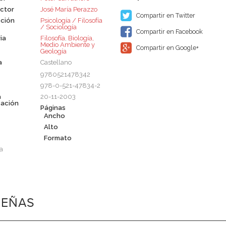
ctor
José María Perazzo
Compartir en Twitter
ción
Psicología / Filosofía
/ Sociología
Compartir en Facebook
ia
Filosofía
,
Biología,
Medio Ambiente y
Compartir en Google+
Geología
a
Castellano
9780521478342
978-0-521-47834-2
a
20-11-2003
cación
Páginas
Ancho
Alto
Formato
a
SEÑAS