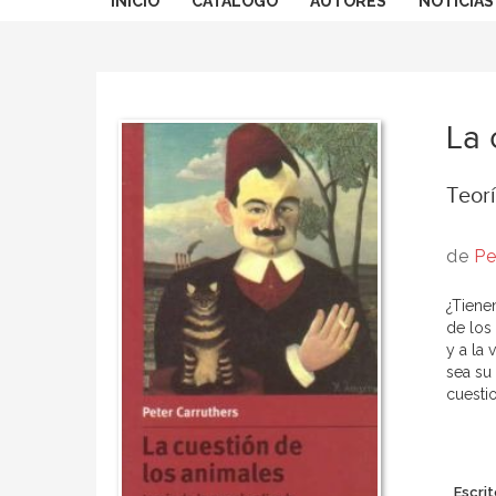
INICIO
CATÁLOGO
AUTORES
NOTICIAS
La 
Teorí
de
Pe
¿Tiene
de los
y a la
sea su
cuestio
Escrit