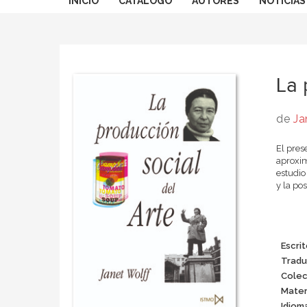
INICIO
CATÁLOGO
AUTORES
NOTICIAS
La 
de
Ja
El pres
aproxim
estudio
y la pos
Escrit
Tradu
Colec
Mater
Idiom