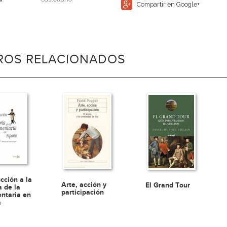
Compartir en Google+
BROS RELACIONADOS
cción a la
Arte, acción y
El Grand Tour
a de la
participación
ntaria en
a