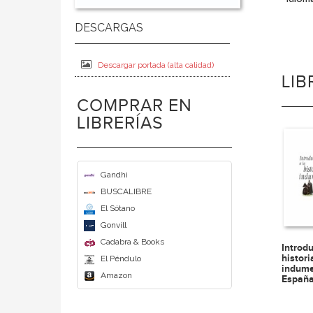
Descargar portada (alta calidad)
LI
COMPRAR EN
LIBRERÍAS
Gandhi
BUSCALIBRE
El Sótano
Gonvill
Cadabra & Books
Introdu
histori
El Péndulo
indume
Amazon
Españ