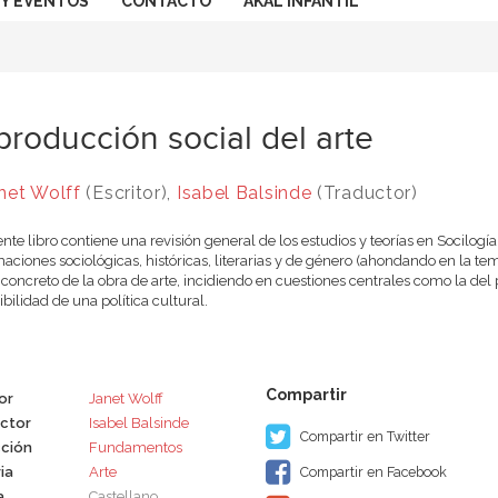
 Y EVENTOS
CONTACTO
AKAL INFANTIL
producción social del arte
net Wolff
(Escritor),
Isabel Balsinde
(Traductor)
ente libro contiene una revisión general de los estudios y teorías en Socilogí
aciones sociológicas, históricas, literarias y de género (ahondando en la te
 concreto de la obra de arte, incidiendo en cuestiones centrales como la del 
ibilidad de una política cultural.
or
Janet Wolff
ctor
Isabel Balsinde
Compartir en Twitter
ción
Fundamentos
ia
Arte
Compartir en Facebook
a
Castellano