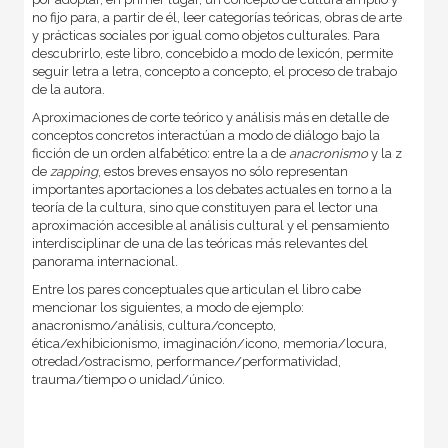
no fijo para, a partir de él, leer categorías teóricas, obras de arte
y prácticas sociales por igual como objetos culturales. Para
descubrirlo, este libro, concebido a modo de lexicón, permite
seguir letra a letra, concepto a concepto, el proceso de trabajo
de la autora.
Aproximaciones de corte teórico y análisis más en detalle de
conceptos concretos interactúan a modo de diálogo bajo la
ficción de un orden alfabético: entre la a de
anacronismo
y la z
de
zapping
, estos breves ensayos no sólo representan
importantes aportaciones a los debates actuales en torno a la
teoría de la cultura, sino que constituyen para el lector una
aproximación accesible al análisis cultural y el pensamiento
interdisciplinar de una de las teóricas más relevantes del
panorama internacional.
Entre los pares conceptuales que articulan el libro cabe
mencionar los siguientes, a modo de ejemplo:
anacronismo/análisis, cultura/concepto,
ética/exhibicionismo, imaginación/icono, memoria/locura,
otredad/ostracismo, performance/performatividad,
trauma/tiempo o unidad/único.