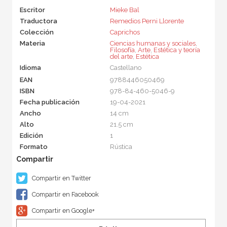
Escritor
Mieke Bal
Traductora
Remedios Perni Llorente
Colección
Caprichos
Materia
Ciencias humanas y sociales
,
Filosofía
,
Arte
,
Estética y teoría
del arte
,
Estética
Idioma
Castellano
EAN
9788446050469
ISBN
978-84-460-5046-9
Fecha publicación
19-04-2021
Ancho
14 cm
Alto
21.5 cm
Edición
1
Formato
Rústica
Compartir en Twitter
Compartir en Facebook
Compartir en Google+