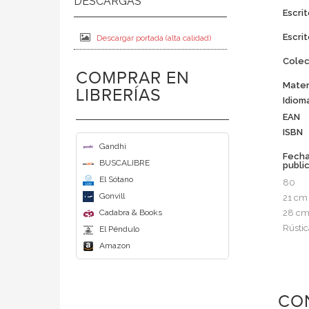
Escrit
Escrit
Descargar portada (alta calidad)
Colec
COMPRAR EN
Mater
LIBRERÍAS
Idiom
EAN
ISBN
Gandhi
Fech
BUSCALIBRE
publi
El Sótano
80
Gonvill
21 cm
Cadabra & Books
28 c
Rústic
El Péndulo
Amazon
CO