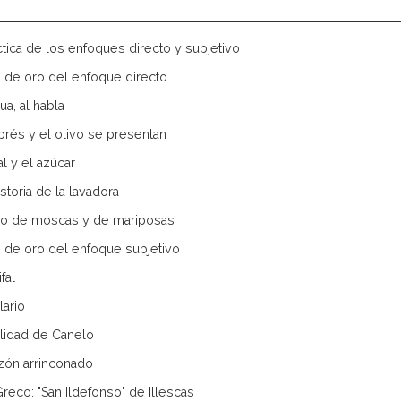
ctica de los enfoques directo y subjetivo
 de oro del enfoque directo
gua, al habla
iprés y el olivo se presentan
al y el azúcar
istoria de la lavadora
lo de moscas y de mariposas
 de oro del enfoque subjetivo
ifal
lario
elidad de Canelo
tazón arrinconado
Greco: "San Ildefonso" de Illescas