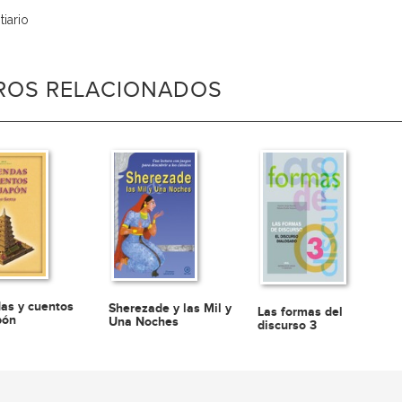
tiario
BROS RELACIONADOS
as y cuentos
Sherezade y las Mil y
Las formas del
pón
Una Noches
discurso 3