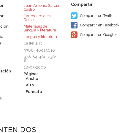
or
Juan Antonio García
Castro
Compartir en Twitter
or
Carlos Urdiales
Recio
Compartir en Facebook
ción
Materiales de
lengua y literatura
Compartir en Google+
ia
Lengua y literatura
a
Castellano
9788446023616
978-84-460-2361-
6
a
18-05-2006
cación
Páginas
Ancho
Alto
m
Formato
a
NTENIDOS