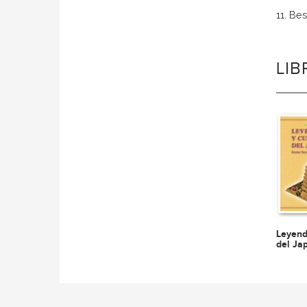
11. Bes
LI
Leyend
del Ja