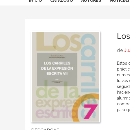
INICIO
CATÁLOGO
AUTORES
NOTICIAS
Los
de
Ju
Estos 
práctic
numero
través
seguid
hacien
alumno
compon
para qu