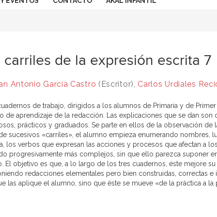
 Y EVENTOS
CONTACTO
AKAL INFANTIL
 carriles de la expresión escrita 7
an Antonio García Castro
(Escritor),
Carlos Urdiales Reci
cuadernos de trabajo, dirigidos a los alumnos de Primaria y de Prim
o de aprendizaje de la redacción. Las explicaciones que se dan son cl
sos, prácticos y graduados. Se parte en ellos de la observación de l
 de sucesivos «carriles», el alumno empieza enumerando nombres, l
a, los verbos que expresan las acciones y procesos que afectan a los
do progresivamente más complejos, sin que ello parezca suponer en 
. El objetivo es que, a lo largo de los tres cuadernos, éste mejore s
iendo redacciones elementales pero bien construidas, correctas e inc
e las aplique el alumno, sino que éste se mueve «de la práctica a la 