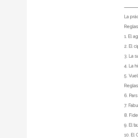
La prá
Reglas
1. El a
2. El c
3. La s
4. La h
5. Vue
Reglas
6. Pars
7. Fabu
8. Fid
9. El 
10. El 