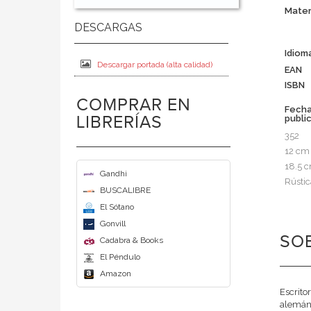
Mater
Idiom
Descargar portada (alta calidad)
EAN
ISBN
COMPRAR EN
Fech
LIBRERÍAS
publi
352
12 cm
18.5 
Gandhi
Rústic
BUSCALIBRE
El Sótano
Gonvill
SOB
Cadabra & Books
El Péndulo
Amazon
Escrito
alemán,