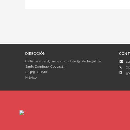
DIRECCIÓN
CONT
Calle Tejamanil, manzana 13 lote 15. Pedregal de
at
Santo Domingo, Coyoacán.
(0
04369
CDMX
56
México