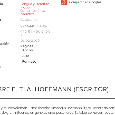
Compartir en Google+
ia
Lengua y literatura
,
Ficción
,
Contemporánea
,
Narrativa
a
Castellano
9788446024057
978-84-460-2405-
7
a
01-02-2008
cación
Páginas
Ancho
Alto
cm
Formato
a
RE E. T. A. HOFFMANN (ESCRITOR)
r y músico alemán, Ernst Theodor Amadeus Hoffmann (1776-1822) está cons
 de gran influencia en generaciones posteriores. Su labor como compositor