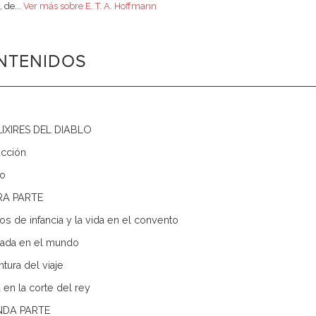
, de...
Ver más sobre E. T. A. Hoffmann
NTENIDOS
LIXIRES DEL DIABLO
ucción
go
RA PARTE
os de infancia y la vida en el convento
rada en el mundo
tura del viaje
 en la corte del rey
DA PARTE