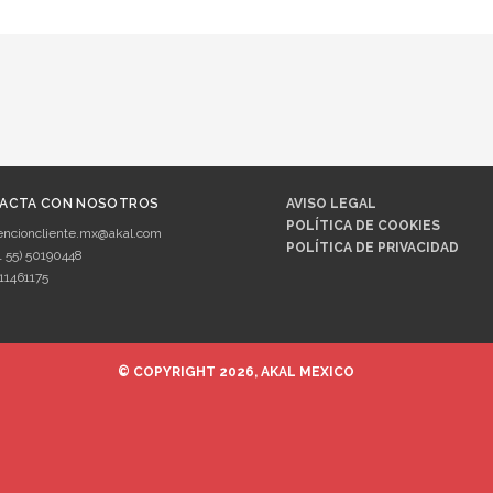
ACTA CON NOSOTROS
AVISO LEGAL
POLÍTICA DE COOKIES
encioncliente.mx@akal.com
POLÍTICA DE PRIVACIDAD
1 55) 50190448
11461175
© COPYRIGHT 2026, AKAL MEXICO