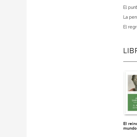
El punt
La pen
El reg
LI
El rein
mundo