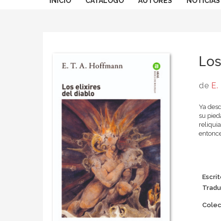
INICIO
CATÁLOGO
AUTORES
NOTICIAS
Los
de
E.
Ya desd
su pied
reliqui
entonce
Escrit
Tradu
Colec