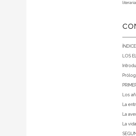
literaria
CO
ÍNDICE
LOS E
Introd
Prólo
PRIME
Los añ
La ent
La aven
La vida
SEGUN