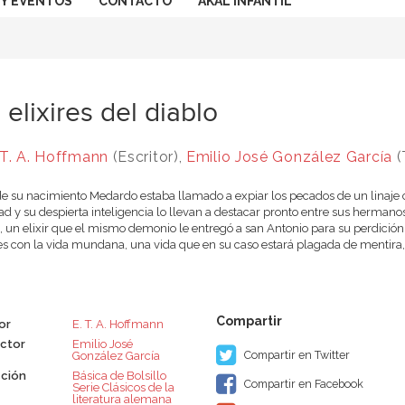
 Y EVENTOS
CONTACTO
AKAL INFANTIL
 elixires del diablo
 T. A. Hoffmann
(Escritor),
Emilio José González García
(
e su nacimiento Medardo estaba llamado a expiar los pecados de un linaje c
ad y su despierta inteligencia lo llevan a destacar pronto entre sus hermano
a, un elixir que el mismo demonio le entregó a san Antonio para su perdición
s con la vida mundana, una vida que en su caso estará plagada de mentira,
or
E. T. A. Hoffmann
ctor
Emilio José
Compartir en Twitter
González García
ción
Básica de Bolsillo 
Compartir en Facebook
Serie Clásicos de la
literatura alemana