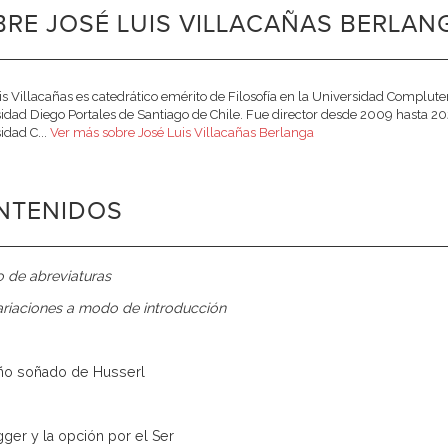
RE JOSÉ LUIS VILLACAÑAS BERLANG
is Villacañas es catedrático emérito de Filosofía en la Univer­sidad Complut
idad Diego Portales de Santiago de Chile. Fue director desde 2009 hasta 20
idad C...
Ver más sobre José Luis Villacañas Berlanga
NTENIDOS
o de abreviaturas
ariaciones a modo de introducción
ño soñado de Husserl
ger y la opción por el Ser