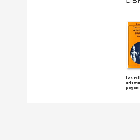
LI
Las rel
orienta
pagan