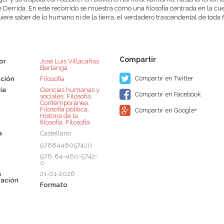
e Derrida. En este recorrido se muestra cómo una filosofía centrada en la 
iere saber de lo humano ni de la tierra, el verdadero trascendental de toda f
or
José Luis Villacañas
Berlanga
Compartir en Twitter
ción
Filosofía
ia
Ciencias humanas y
Compartir en Facebook
sociales
,
Filosofía
,
Contemporánea
,
Filosofía política
,
Compartir en Google+
Historia de la
filosofía
,
Filosofía
a
Castellano
9788446057420
978-84-460-5742-
0
a
21-01-2026
cación
Formato