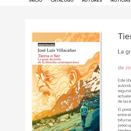
INICIO
CATÁLOGO
AUTORES
NOTICIAS
Tie
La gr
de
Jo
Este li
autorid
segundo
actuale
de las 
El prest
entre e
bifurca
preocup
Heidegg