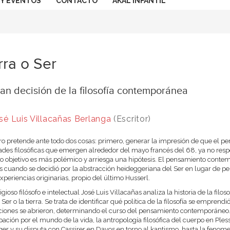
 Y EVENTOS
CONTACTO
AKAL INFANTIL
rra o Ser
an decisión de la filosofía contemporánea
sé Luis Villacañas Berlanga
(Escritor)
bro pretende ante todo dos cosas: primero, generar la impresión de que el 
ades filosóficas que emergen alrededor del mayo francés del 68, ya no res
 objetivo es más polémico y arriesga una hipótesis. El pensamiento contemp
s cuando se decidió por la abstracción heideggeriana del Ser en lugar de pe
experiencias originarias, propio del último Husserl.
igioso filósofo e intelectual José Luis Villacañas analiza la historia de la filo
l Ser o la tierra. Se trata de identificar qué política de la filosofía se empre
ciones se abrieron, determinando el curso del pensamiento contemporáneo. E
ación por el mundo de la vida, la antropología filosófica del cuerpo en Pless
er y su disputa con Cassirer en Davos en torno al kantismo, hasta la fenome