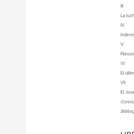
III.
La luc
IV.
Indeci
V.
Plessn
VI.
El últi
VII.
El Jov
Conclu
Bibliog