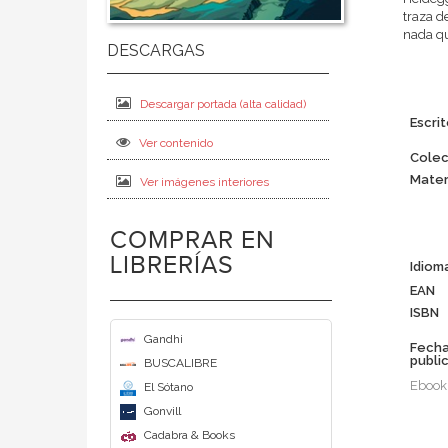
traza d
nada qu
Descargar portada (alta calidad)
Escrit
Ver contenido
Colec
Mater
Ver imágenes interiores
COMPRAR EN
LIBRERÍAS
Idiom
EAN
ISBN
Gandhi
Fech
publi
BUSCALIBRE
Ebook
El Sótano
Gonvill
Cadabra & Books