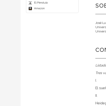
El Péndulo
SOB
Amazon
José Lu
Univers
Univers
CO
Listad
Tres v
I.
El sue
II.
Heideg