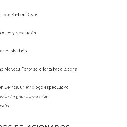
ha por Kant en Davos
siones y resolución
er, el olvidado
mo Merleau-Ponty se orienta hacia la tierra
en Derrida, un etnólogo especulativo
sión. La gnosis invencible
rafía