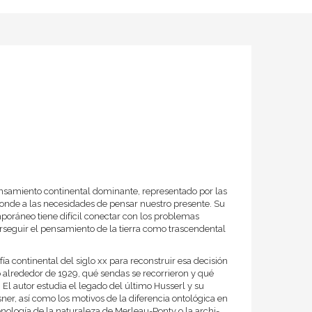
pensamiento continental dominante, representado por las
ponde a las necesidades de pensar nuestro presente. Su
oráneo tiene difícil conectar con los problemas
rseguir el pensamiento de la tierra como trascendental
sofía continental del siglo xx para reconstruir esa decisión
ndió alrededor de 1929, qué sendas se recorrieron y qué
l autor estudia el legado del último Husserl y su
ner, así como los motivos de la diferencia ontológica en
nología de la naturaleza de Merleau-Ponty o la archi-