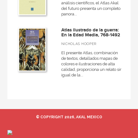
Akadémica
análisis científicos, el Atlas Akal
del futuro presenta un completo
Anverso
panora...
Arealonga - Letras galegas
Atlas ilustrado de la guerra:
Arqueología
En la Edad Media, 768-1492
Arquitectura
NICHOLAS HOOPER
El presente Atlas, combinación
Arquitectura (textos de arquitectura)
de textos, detallados mapas de
colores e ilustraciones de alta
Arte contemporáneo
calidad, proporciona un relato sin
igual de la...
Arte en contexto
Artefactos
Arte y estética
Atlas Akal
Básica de bolsillo
© COPYRIGHT 2026, AKAL MEXICO
Básica de Bolsillo  Adorno. Obra completa
Básica de Bolsillo  Alejo Carpentier. Narrativa completa