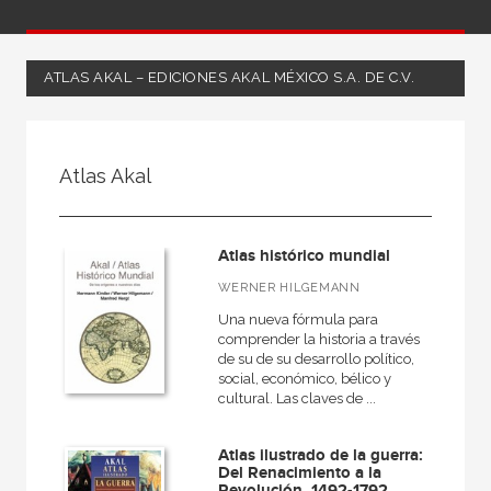
ATLAS AKAL – EDICIONES AKAL MÉXICO S.A. DE C.V.
FILTRADO POR:
Atlas Akal
Ciencias humanas y sociales
Atlas histórico mundial
MATERIAS
WERNER HILGEMANN
Una nueva fórmula para
+
Arte
comprender la historia a través
+
de su de su desarrollo político,
Arquitectura
social, económico, bélico y
+
cultural. Las claves de ...
Música
Pedagogía
Atlas ilustrado de la guerra:
+
Del Renacimiento a la
Filosofía
Revolución, 1492-1792