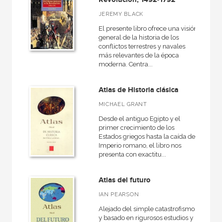
+
Geografía
JEREMY BLACK
Derecho
El presente libro ofrece una visión
general de la historia de los
+
Lengua y literatura
conflictos terrestres y navales
más relevantes de la época
+
Sociología
moderna. Centra...
+
Religión
Atlas de Historia clásica
VER TODAS... (18)
MICHAEL GRANT
Desde el antiguo Egipto y el
primer crecimiento de los
Estados griegos hasta la caída del
NUESTRAS COLECCIONES
Imperio romano, el libro nos
presenta con exactitu...
50 Aniversario
A fondo
Atlas del futuro
Ágora / Teoría
IAN PEARSON
Akadémica
Alejado del simple catastrofismo
y basado en rigurosos estudios y