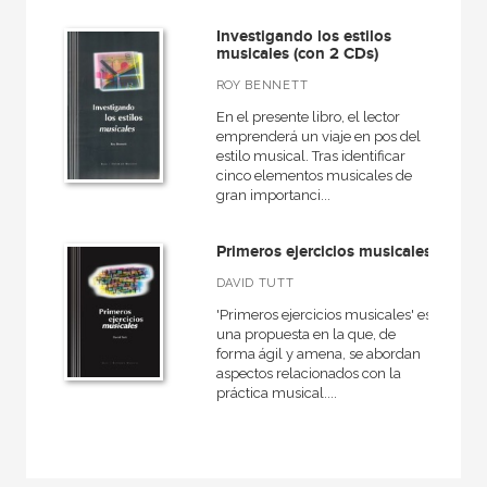
Historia del pensamiento y la cultura
Investigando los estilos
musicales (con 2 CDs)
Investigación
ROY BENNETT
Música
En el presente libro, el lector
Música, didáctica de la
emprenderá un viaje en pos del
estilo musical. Tras identificar
Musica, Entorno musical
cinco elementos musicales de
gran importanci...
Musicología
Siglo XXI de España General
Primeros ejercicios musicales
VER TODAS... (27)
DAVID TUTT
'Primeros ejercicios musicales' es
una propuesta en la que, de
forma ágil y amena, se abordan
aspectos relacionados con la
NUESTROS FORMATOS
práctica musical....
Cartoné
Ebook