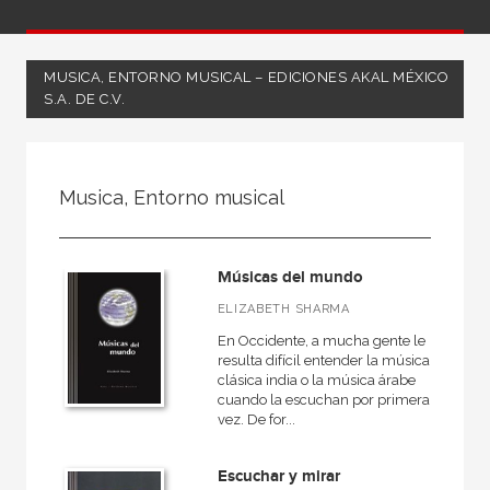
MUSICA, ENTORNO MUSICAL – EDICIONES AKAL MÉXICO
S.A. DE C.V.
FILTRADO POR:
Musica, Entorno musical
Ciencias humanas y sociales
Música
Músicas del mundo
ELIZABETH SHARMA
En Occidente, a mucha gente le
MATERIAS
resulta difícil entender la música
clásica india o la música árabe
Historia de la música
cuando la escuchan por primera
vez. De for...
Moderna
Medieval
Escuchar y mirar