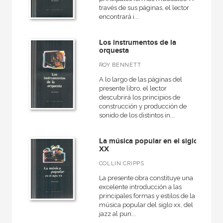
través de sus páginas, el lector
Básica de Bolsillo  Adorno. Obra completa
encontrará i...
Básica de Bolsillo  Serie Referencia
Los instrumentos de la
Biografías
orquesta
Caprichos
ROY BENNETT
A lo largo de las páginas del
Cuestiones de antagonismo
presente libro, el lector
Diccionarios
descubrirá los principios de
construcción y producción de
Diccionarios técnicos
sonido de los distintos in...
Educación
La música popular en el siglo
Epistemologías del Sur
XX
COLLIN CRIPPS
Fuentes de arte
La presente obra constituye una
Fuera de colección - H.Blume
excelente introducción a las
principales formas y estilos de la
Fundamentos
música popular del siglo xx, del
jazz al pun...
Grandes temas  Gran formato