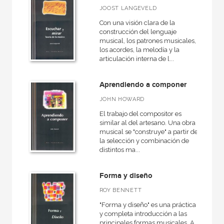
Danza
JOOST LANGEVELD
Musicas del mundo
Con una visión clara de la
construcción del lenguaje
Didáctica de la música
musical, los patrones musicales,
los acordes, la melodía y la
Teoría de la música
articulación interna de l...
General
Aprendiendo a componer
Contemporánea
JOHN HOWARD
El trabajo del compositor es
similar al del artesano. Una obra
musical se "construye" a partir de
NUESTRAS COLECCIONES
la selección y combinación de
distintos ma...
50 Aniversario
Anverso
Forma y diseño
Arquitectura (textos de arquitectura)
ROY BENNETT
Artefactos
"Forma y diseño" es una práctica
y completa introducción a las
Básica de bolsillo
principales formas musicales. A