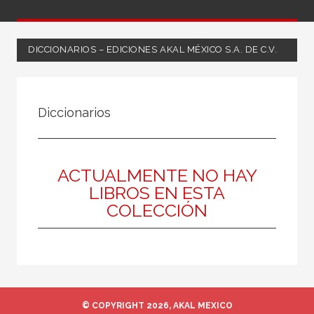
DICCIONARIOS – EDICIONES AKAL MÉXICO S.A. DE C.V.
FILTRADO POR:
Diccionarios
Ciencias humanas y sociales
Música
ACTUALMENTE NO HAY
LIBROS EN ESTA
COLECCIÓN
MATERIAS
Historia de la música
Moderna
Medieval
Danza
© COPYRIGHT 2026, AKAL MEXICO