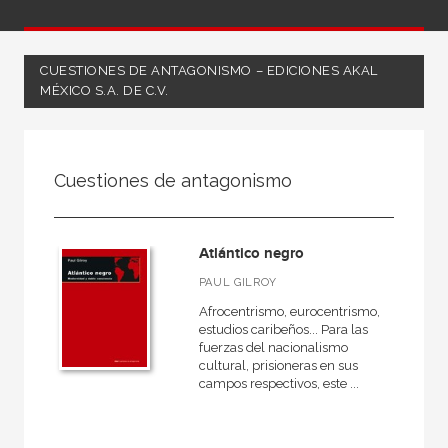
CUESTIONES DE ANTAGONISMO – EDICIONES AKAL
MÉXICO S.A. DE C.V.
FILTRADO POR:
Cuestiones de antagonismo
Ciencias humanas y sociales
Música
Atlántico negro
PAUL GILROY
Afrocentrismo, eurocentrismo,
MATERIAS
estudios caribeños... Para las
fuerzas del nacionalismo
Historia de la música
cultural, prisioneras en sus
campos respectivos, este ...
Moderna
Medieval