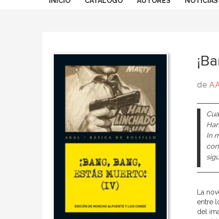
INICIO
CATÁLOGO
AUTORES
NOTICIAS
¡Ba
de
AA
Cua
Han
In 
con
sig
La nov
entre 
del im