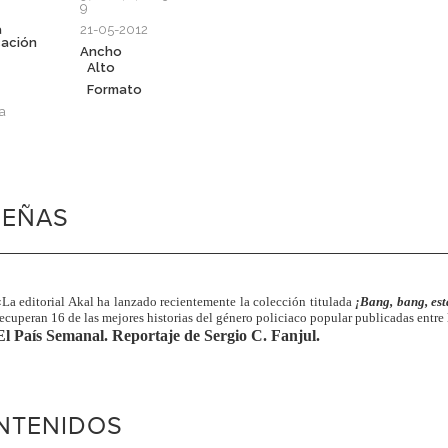
9
a
21-05-2012
cación
Ancho
Alto
Formato
a
SEÑAS
«La editorial Akal ha lanzado recientemente la colección titulada
¡Bang, bang, est
recuperan 16 de las mejores historias del género policiaco popular publicadas entre 
El País Semanal. Reportaje de Sergio C. Fanjul.
NTENIDOS