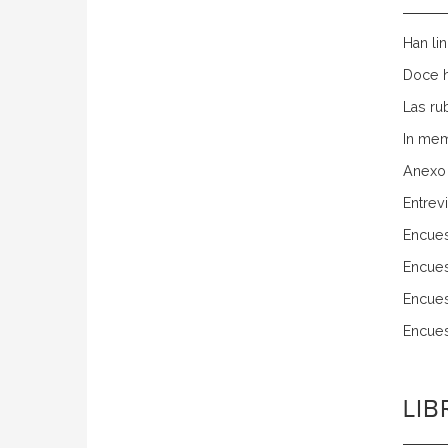
Han li
Doce h
Las ru
In mem
Anexo
Entrev
Encues
Encues
Encues
Encues
LI