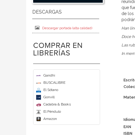
reunido
que fu
de los 
podrán
Han lin
Descargar portada (alta calidad)
Doce ho
COMPRAR EN
Las rub
LIBRERÍAS
In mem
Gandhi
Escrit
BUSCALIBRE
Colec
El Sótano
Mater
Gonvill
Cadabra & Books
El Péndulo
Amazon
Idiom
EAN
ISBN