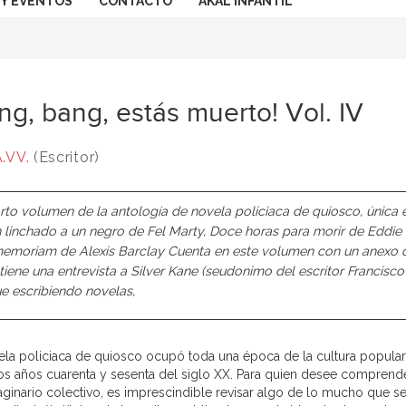
 Y EVENTOS
CONTACTO
AKAL INFANTIL
ng, bang, estás muerto! Vol. IV
.VV.
(Escritor)
rto volumen de la antología de novela policiaca de quiosco, única e
 linchado a un negro de Fel Marty, Doce horas para morir de Eddie 
memoriam de Alexis Barclay Cuenta en este volumen con un anexo 
tiene una entrevista a Silver Kane (seudonimo del escritor Francisc
ue escribiendo novelas,
ela policiaca de quiosco ocupó toda una época de la cultura popular
los años cuarenta y sesenta del siglo XX. Para quien desee comprender
aginario colectivo, es imprescindible revisar algo de lo mucho que s