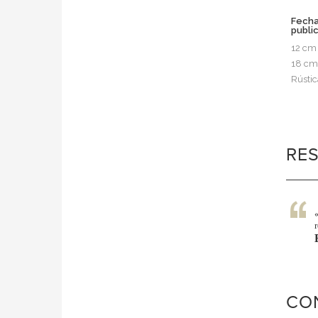
Fech
publi
12 cm
18 cm
Rústic
RE
CO