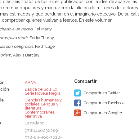
 dieciséis títulos de los miles publicados, con la idea de abarcar la
eron muy populares y mantuvieron la afición de millones de lectores.
más estimados y que perduran en el imaginario colectivo. De su calidad
 comprobar quienes vuelvan a leerlos. En este volumen:
chado a un negro,
Fel Marty
ras para morir,
Eddie Thorny
ias son peligrosas,
Keith Luger
oriam,
Alexis Barclay
or
AA.VV.
ción
Básica de Bolsillo 
Compartir en Twitter
Serie Novela Negra
ia
Ciencias humanas y
Compartir en Facebook
sociales
,
Lengua y
literatura
,
Contemporánea
,
Compartir en Google+
Narrativa
a
Castellano
9788446036289
978-84-460-3628-