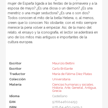
mujer de Esparta ligada a las fiestas de la primavera y a la
esposa de mayo? ¿Es una diosa o un daimon? ¿Es una
meretriz o una mujer seductora? ¿Es una o son dos?
Todos conocen el mito de la bella Helena, o, al menos,
creen que lo conocen. No obstante, con el mito siempre
merece la pena volver a empezar. Así, de la mano del
relato, el ensayo y la iconografía, el lector se adentrará en
uno de los mitos más antiguos e importantes de la
cultura europea.
Escritor
Maurizio Bettini
Escritor
Carlo Brillante
Traductor
María de Fátima Díez Platas
Colección
Universitaria
Materia
Ciencias humanas y sociales
,
Historia
,
Arte
,
General
,
Antigua
,
Grecia
Idioma
Castellano
EAN
9788446024293
ISBN
978-84-460-2429-3