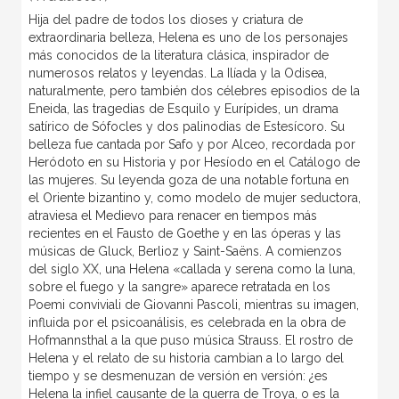
Hija del padre de todos los dioses y criatura de
extraordinaria belleza, Helena es uno de los personajes
más conocidos de la literatura clásica, inspirador de
numerosos relatos y leyendas. La Ilíada y la Odisea,
naturalmente, pero también dos célebres episodios de la
Eneida, las tragedias de Esquilo y Eurípides, un drama
satírico de Sófocles y dos palinodias de Estesícoro. Su
belleza fue cantada por Safo y por Alceo, recordada por
Heródoto en su Historia y por Hesíodo en el Catálogo de
las mujeres. Su leyenda goza de una notable fortuna en
el Oriente bizantino y, como modelo de mujer seductora,
atraviesa el Medievo para renacer en tiempos más
recientes en el Fausto de Goethe y en las óperas y las
músicas de Gluck, Berlioz y Saint-Saëns. A comienzos
del siglo XX, una Helena «callada y serena como la luna,
sobre el fuego y la sangre» aparece retratada en los
Poemi conviviali de Giovanni Pascoli, mientras su imagen,
influida por el psicoanálisis, es celebrada en la obra de
Hofmannsthal a la que puso música Strauss. El rostro de
Helena y el relato de su historia cambian a lo largo del
tiempo y se desmenuzan de versión en versión: ¿es
Helena la infiel causante de la guerra de Troya, o es la