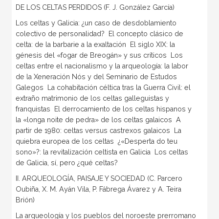
DE LOS CELTAS PERDIDOS (F. J. González García)
Los celtas y Galicia: ¿un caso de desdoblamiento
colectivo de personalidad?  El concepto clásico de
celta: de la barbarie a la exaltación  El siglo XIX: la
génesis del «fogar de Breogán» y sus críticos  Los
celtas entre el nacionalismo y la arqueología: la labor
de la Xeneración Nós y del Seminario de Estudos
Galegos  La cohabitación céltica tras la Guerra Civil: el
extraño matrimonio de los celtas galleguistas y
franquistas  El derrocamiento de los celtas hispanos y
la «longa noite de pedra» de los celtas galaicos  A
partir de 1980: celtas versus castrexos galaicos  La
quiebra europea de los celtas  ¿«Desperta do teu
sono»?: la revitalización celtista en Galicia  Los celtas
de Galicia, sí, pero ¿qué celtas?
II. ARQUEOLOGÍA, PAISAJE Y SOCIEDAD (C. Parcero
Oubiña, X. M. Ayán Vila, P. Fábrega Ávarez y A. Teira
Brión)
La arqueología y los pueblos del noroeste prerromano 