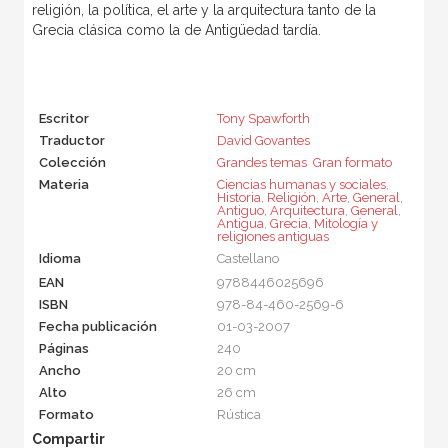
religión, la política, el arte y la arquitectura tanto de la
Grecia clásica como la de Antigüedad tardía.
Escritor
Tony Spawforth
Traductor
David Govantes
Colección
Grandes temas  Gran formato
Materia
Ciencias humanas y sociales
,
Historia
,
Religión
,
Arte
,
General
,
Antiguo
,
Arquitectura
,
General
,
Antigua
,
Grecia
,
Mitología y
religiones antiguas
Idioma
Castellano
EAN
9788446025696
ISBN
978-84-460-2569-6
Fecha publicación
01-03-2007
Páginas
240
Ancho
20 cm
Alto
26 cm
Formato
Rústica