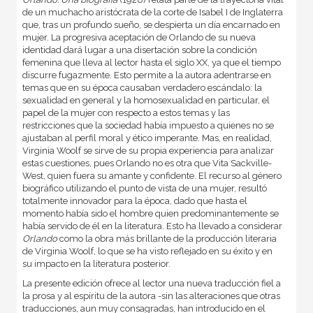
de un muchacho aristócrata de la corte de Isabel I de Inglaterra
que, tras un profundo sueño, se despierta un día encarnado en
mujer. La progresiva aceptación de Orlando de su nueva
identidad dará lugar a una disertación sobre la condición
femenina que lleva al lector hasta el siglo XX, ya que el tiempo
discurre fugazmente. Esto permite a la autora adentrarse en
temas que en su época causaban verdadero escándalo: la
sexualidad en general y la homosexualidad en particular, el
papel de la mujer con respecto a estos temas y las
restricciones que la sociedad había impuesto a quienes no se
ajustaban al perfil moral y ético imperante. Mas, en realidad,
Virginia Woolf se sirve de su propia experiencia para analizar
estas cuestiones, pues Orlando no es otra que Vita Sackville-
West, quien fuera su amante y confidente. El recurso al género
biográfico utilizando el punto de vista de una mujer, resultó
totalmente innovador para la época, dado que hasta el
momento había sido el hombre quien predominantemente se
había servido de él en la literatura. Esto ha llevado a considerar
Orlando
como la obra más brillante de la producción literaria
de Virginia Woolf, lo que se ha visto reflejado en su éxito y en
su impacto en la literatura posterior.
La presente edición ofrece al lector una nueva traducción fiel a
la prosa y al espíritu de la autora -sin las alteraciones que otras
traducciones, aun muy consagradas, han introducido en el