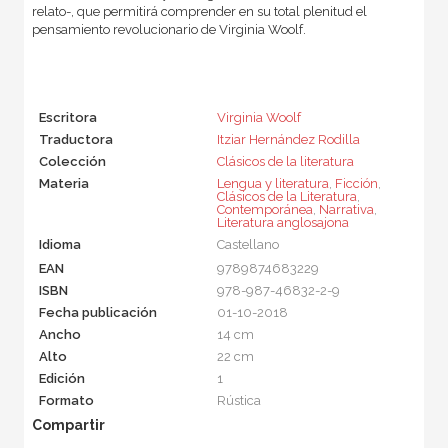
relato-, que permitirá comprender en su total plenitud el
pensamiento revolucionario de Virginia Woolf.
Escritora
Virginia Woolf
Traductora
Itziar Hernández Rodilla
Colección
Clásicos de la literatura
Materia
Lengua y literatura
,
Ficción
,
Clásicos de la Literatura
,
Contemporánea
,
Narrativa
,
Literatura anglosajona
Idioma
Castellano
EAN
9789874683229
ISBN
978-987-46832-2-9
Fecha publicación
01-10-2018
Ancho
14 cm
Alto
22 cm
Edición
1
Formato
Rústica