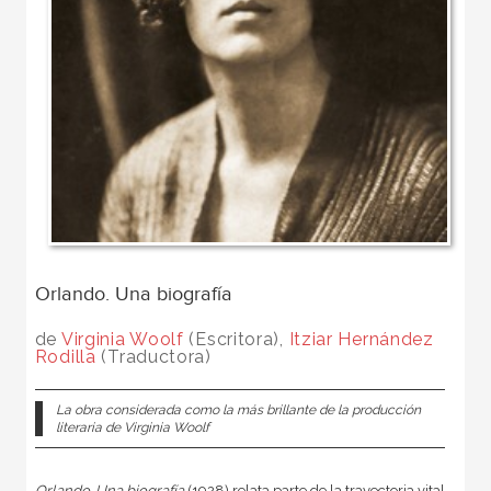
Orlando. Una biografía
de
Virginia Woolf
(Escritora),
Itziar Hernández
Rodilla
(Traductora)
La obra considerada como la más brillante de la producción
literaria de Virginia Woolf
Orlando. Una biografía
(1928) relata parte de la trayectoria vital