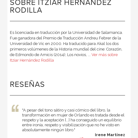
SOBRE ITZIAR HERNÁNDEZ
RODILLA
Es licenciada en traducción por la Universidad de Salamanca.
Fue ganadora del Premio de Traducción Andreu Febrer de la
Universidad de Vic en 2000. Ha traducido para Akal los dos
primeros volúmenes de la Historia mundial del cine: Corazón,
de Edmondo de Amicis (2014); Los novios, ...
Ver más sobre
Itziar Hernández Rodilla
RESEÑAS
"A pesar del tono sátiro y casi cómico del libro, la
transformación en mujer de Orlando es tratada desde el
respeto y la aceptación [...] ha conseguido un equilibrio
entre ironía, respeto y visibilización que no he visto en
absolutamente ningún libro."
Irene Martínez