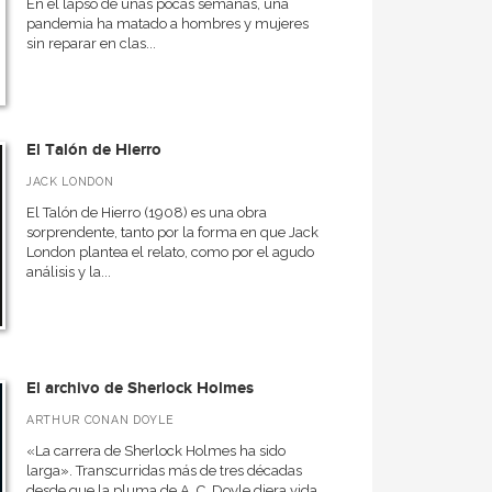
En el lapso de unas pocas semanas, una
pandemia ha matado a hombres y mujeres
sin reparar en clas...
El Talón de Hierro
JACK LONDON
El Talón de Hierro (1908) es una obra
sorprendente, tanto por la forma en que Jack
London plantea el relato, como por el agudo
análisis y la...
El archivo de Sherlock Holmes
ARTHUR CONAN DOYLE
«La carrera de Sherlock Holmes ha sido
larga». Transcurridas más de tres décadas
desde que la pluma de A. C. Doyle diera vida