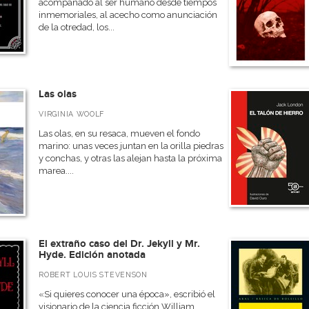
acompañado al ser humano desde tiempos
inmemoriales, al acecho como anunciación
de la otredad, los...
Las olas
VIRGINIA WOOLF
Las olas, en su resaca, mueven el fondo
marino: unas veces juntan en la orilla piedras
y conchas, y otras las alejan hasta la próxima
marea....
El extraño caso del Dr. Jekyll y Mr.
Hyde. Edición anotada
ROBERT LOUIS STEVENSON
«Si quieres conocer una época», escribió el
visionario de la ciencia ficción William