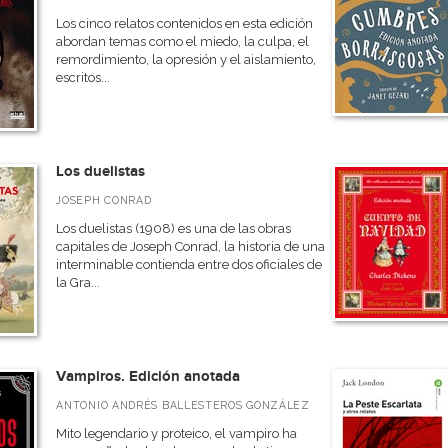
Los cinco relatos contenidos en esta edición
abordan temas como el miedo, la culpa, el
remordimiento, la opresión y el aislamiento,
escritos...
Los duelistas
JOSEPH CONRAD
Los duelistas (1908) es una de las obras
capitales de Joseph Conrad, la historia de una
interminable contienda entre dos oficiales de
la Gra...
Vampiros. Edición anotada
ANTONIO ANDRÉS BALLESTEROS GONZÁLEZ
Mito legendario y proteico, el vampiro ha