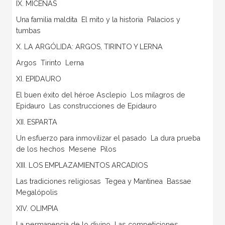
IX. MICENAS
Una familia maldita  El mito y la historia  Palacios y
tumbas
X. LA ARGÓLIDA: ARGOS, TIRINTO Y LERNA
Argos  Tirinto  Lerna
XI. EPIDAURO
El buen éxito del héroe Asclepio  Los milagros de
Epidauro  Las construcciones de Epidauro
XII. ESPARTA
Un esfuerzo para inmovilizar el pasado  La dura prueba
de los hechos  Mesene  Pilos
XIII. LOS EMPLAZAMIENTOS ARCADIOS
Las tradiciones religiosas  Tegea y Mantinea  Bassae 
Megalópolis
XIV. OLIMPIA
La permanencia de lo divino  Las competiciones