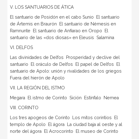
V. LOS SANTUARIOS DE ÁTICA
El santuario de Posidón en el cabo Sunio  El santuario
de Ártemis en Braurón  El santuario de Némesis en
Ramnunte  El santuario de Anfiarao en Oropo  El
santuario de las «dos diosas» en Eleusis  Salamina
VI. DELFOS
Las divinidades de Delfos  Prosperidad y declive del
santuario  El oráculo de Delfos  El papel de Delfos  El
santuario de Apolo: unión y rivalidades de los griegos 
Fuera del hierón de Apolo
VII. LA REGIÓN DEL ISTMO
Megara  El istmo de Corinto  Sición  Estínfalo  Nemea
VIII. CORINTO
Los tres apogeos de Corinto  Los mitos corintios  El
templo de Apolo  El ágora  La ciudad baja al oeste y al
norte del ágora  El Acrocorinto  El museo de Corinto