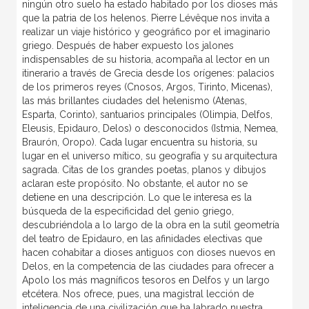
ningún otro suelo ha estado habitado por los dioses más
que la patria de los helenos. Pierre Lévêque nos invita a
realizar un viaje histórico y geográfico por el imaginario
griego. Después de haber expuesto los jalones
indispensables de su historia, acompaña al lector en un
itinerario a través de Grecia desde los orígenes: palacios
de los primeros reyes (Cnosos, Argos, Tirinto, Micenas),
las más brillantes ciudades del helenismo (Atenas,
Esparta, Corinto), santuarios principales (Olimpia, Delfos,
Eleusis, Epidauro, Delos) o desconocidos (Istmia, Nemea,
Braurón, Oropo). Cada lugar encuentra su historia, su
lugar en el universo mítico, su geografía y su arquitectura
sagrada. Citas de los grandes poetas, planos y dibujos
aclaran este propósito. No obstante, el autor no se
detiene en una descripción. Lo que le interesa es la
búsqueda de la especificidad del genio griego,
descubriéndola a lo largo de la obra en la sutil geometría
del teatro de Epidauro, en las afinidades electivas que
hacen cohabitar a dioses antiguos con dioses nuevos en
Delos, en la competencia de las ciudades para ofrecer a
Apolo los más magníficos tesoros en Delfos y un largo
etcétera. Nos ofrece, pues, una magistral lección de
inteligencia de una civilización que ha labrado nuestra