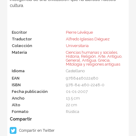
cultura.
Escritor
Pierre Lévêque
Traductor
Alfredo Iglesias Diéguez
Colección
Universitaria
Materia
Ciencias humanas y sociales
,
Historia
,
Religión
,
Arte
,
Antiguo
,
General
,
Antigua
,
Grecia
,
Mitología y religiones antiguas
Idioma
Castellano
EAN
9788446022480
ISBN
978-84-460-2248-0
Fecha publicación
01-01-2007
Ancho
13.5 cm
Alto
22 cm
Formato
Rústica
Compartir en Twitter