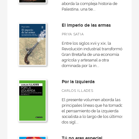
Anverso
aborda la compleja historia de
Palestina, una tie...
Arealonga - Letras galegas
Arte y estética
El imperio de las armas
Atlas Akal
PRIYA SATIA
Entre los siglos xvii y xix, la
Básica de bolsillo
Revolución industrial transformó
Gran Bretaña de una economía
Básica de Bolsillo  Serie Cien palabras
agrícola y artesanal a otra
Básica de Bolsillo  Serie Clásicos del pensamiento político
dominada por la in...
Biblioteca Eduardo Galeano
Por la izquierda
Biografías
CARLOS ILLADES
Ciencias Sociales
El presente volumen aborda las
principales líneas que ha tomado
Cine
el pensamiento de la izquierda
socialista a lo largo de los últimos
Clásicos del pensamiento crítico
dos sigl...
Cuestiones de antagonismo
Tú no eres especial