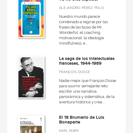
Diccionarios
ALEJANDRO PÉREZ POLO
El libro de...
Nuestro mundo parece
Filosofía y Pensamiento
condenado a regirse por las
frases de las tazas de Mr.
Fuera de colección
Wonderful, el coaching
motivacional, la ideología
Fuera de colección - Akal
mindfulness, e...
Fuera de colección - Istmo
La saga de los intelectuales
Fundamentos
franceses, 1944-1989
Grandes temas  Gran formato
FRANÇOIS DOSSE
Nadie mejor que François Dosse
Hacer Historia
para asumir semejante reto:
Historia
escribir una narrativa,
panorámica y sistemática, de la
aventura histórica y crea...
VER TODAS... (57)
El 18 Brumario de Luis
Bonaparte
KARL MARX
NUESTROS FORMATOS