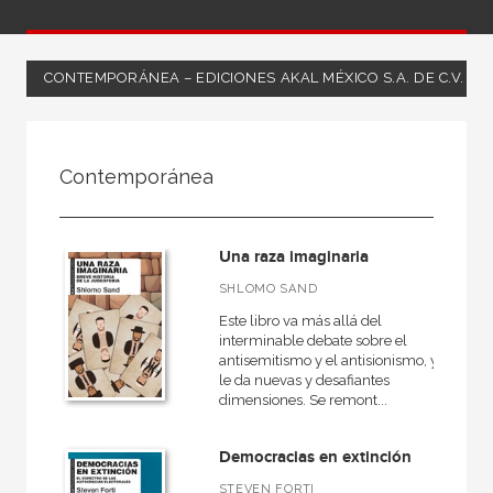
CONTEMPORÁNEA – EDICIONES AKAL MÉXICO S.A. DE C.V.
FILTRADO POR:
Contemporánea
Ciencias humanas y sociales
Historia
Una raza imaginaria
Contemporánea
SHLOMO SAND
Este libro va más allá del
interminable debate sobre el
antisemitismo y el antisionismo, y
MATERIAS
le da nuevas y desafiantes
dimensiones. Se remont...
Arqueología
General
Democracias en extinción
Historiografía, metodología y teoría de la historia
STEVEN FORTI