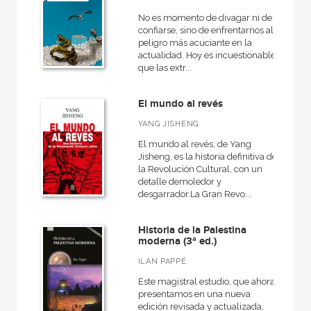
Antigua
No es momento de divagar ni de
confiarse, sino de enfrentarnos al
Contemporánea
peligro más acuciante en la
actualidad. Hoy es incuestionable
América
que las extr...
Europa
El mundo al revés
España
YANG JISHENG
Moderna
El mundo al revés, de Yang
Roma
Jisheng, es la historia definitiva de
la Revolución Cultural, con un
VER TODAS... (16)
detalle demoledor y
desgarrador.La Gran Revo...
Historia de la Palestina
moderna (3ª ed.)
NUESTRAS COLECCIONES
ILAN PAPPÉ
50 Aniversario
Este magistral estudio, que ahora
A fondo
presentamos en una nueva
edición revisada y actualizada,