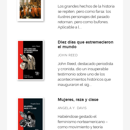
Los grandes hechos de la historia
Cartoné
se repiten, pero como farsa: los
ilustres personajes del pasado
Ebook
retornan, pero como bufones.
Aplicable a l...
Ebook
Espiral
Diez días que estremecieron
el mundo
Grapa
JOHN REED
Papel
John Reed, destacado periodista
Papel
y cronista, dio un insuperable
testimonio sobre uno de los
Rústica
acontecimientos históricos que
inauguraron el sig...
Mujeres, raza y clase
CATÁLOGOS PDF
ANGELA Y. DAVIS
Catálogos PDF
Habiéndose gestado el
feminismo norteamericano –
como movimiento y teoría