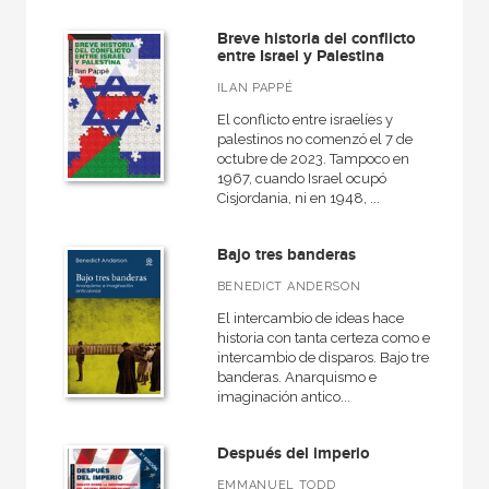
Breve historia del conflicto
entre Israel y Palestina
ILAN PAPPÉ
El conflicto entre israelíes y
palestinos no comenzó el 7 de
octubre de 2023. Tampoco en
1967, cuando Israel ocupó
Cisjordania, ni en 1948, ...
Bajo tres banderas
BENEDICT ANDERSON
El intercambio de ideas hace
historia con tanta certeza como el
intercambio de disparos. Bajo tres
banderas. Anarquismo e
imaginación antico...
Después del imperio
EMMANUEL TODD