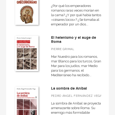
¿Por qué los emperadores
Cartoné
romanos raras veces morían en
la cama? ¿Y por qué había tantos
Ebook
«césares locos»? ¿Se tomaba al
emperador por un dios...
Ebook
Espiral
El helenismo y el auge de
Roma
Grapa
PIERRE GRIMAL
Papel
Mar Nuestro para los romanos,
Papel
mar Blanco para los turcos, Gran
Mar para los judíos, mar Medio
Rústica
para los germanos, el
Mediterráneo ha recibido...
La sombra de Aníbal
CATÁLOGOS PDF
PEDRO ÁNGEL FERNÁNDEZ VEGA
Catálogos PDF
La sombra de Aníbal se proyecta
amenazante sobre Roma. Su
enemigo más formidable