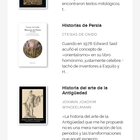
Arqueología
encontraron textos mitológicos,
t...
Artefactos
Atlas Akal
Historias de Persia
Básica de bolsillo
CTESIAS DE CNIDO
Cuando en 1978 Edward Said
Básica de Bolsillo  Serie Referencia
acuñó el concepto de
«orientalismo» en su libro
Básica de Bolsillo  Serie Utopías
homónimo, justamente célebre, y
Caprichos
tachó de inventores a Esquilo y
H...
Clásica
Cuestiones de antagonismo
Historia del arte de la
Antigüedad
Diccionarios
JOHANN JOACHIM
WINCKELMANN
El pasado legendario
«La historia del arte de la
En 90 minutos
Antigüedad que me he propuesto
no es una mera narración de los
Fuentes de arte
periodos y las transformaciones
que aquél experim...