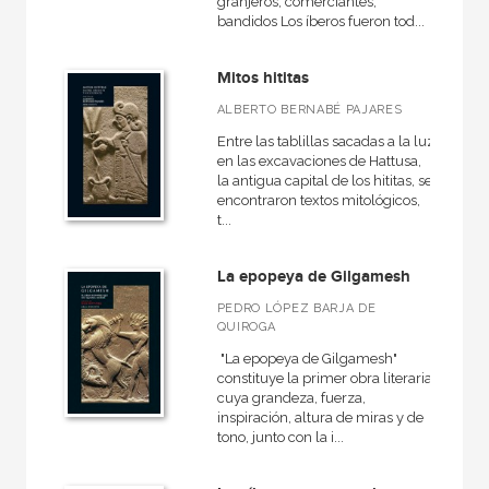
granjeros, comerciantes,
bandidos Los íberos fueron tod...
Mitos hititas
ALBERTO BERNABÉ PAJARES
Entre las tablillas sacadas a la luz
en las excavaciones de Hattusa,
la antigua capital de los hititas, se
encontraron textos mitológicos,
t...
La epopeya de Gilgamesh
PEDRO LÓPEZ BARJA DE
QUIROGA
"La epopeya de Gilgamesh"
constituye la primer obra literaria
cuya grandeza, fuerza,
inspiración, altura de miras y de
tono, junto con la i...