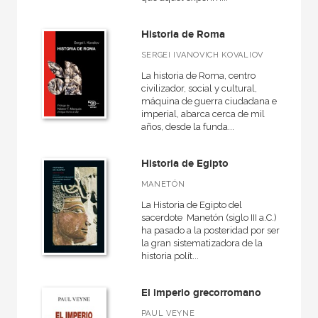
Fuera de colección - Istmo
Fundamentos
Historia de Roma
Grandes temas  Gran formato
SERGEI IVANOVICH KOVALIOV
Herencia del pasado
La historia de Roma, centro
civilizador, social y cultural,
Historia
máquina de guerra ciudadana e
imperial, abarca cerca de mil
Historia de España
años, desde la funda...
Historia del mundo
Historia de Egipto
Historia del pensamiento y la cultura
MANETÓN
Historia en sus textos
La Historia de Egipto del
sacerdote Manetón (siglo III a.C.)
Oriente
ha pasado a la posteridad por ser
la gran sistematizadora de la
VER TODAS... (32)
historia polít...
El imperio grecorromano
PAUL VEYNE
NUESTROS FORMATOS