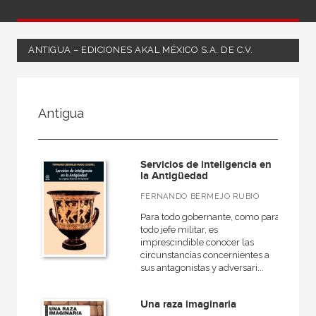
ANTIGUA – EDICIONES AKAL MÉXICO S.A. DE C.V.
FILTRADO POR:
Antigua
Ciencias humanas y sociales
Historia
Servicios de inteligencia en
Antigua
la Antigüedad
FERNANDO BERMEJO RUBIO
Para todo gobernante, como para
todo jefe militar, es
MATERIAS
imprescindible conocer las
circunstancias concernientes a
Arqueología
sus antagonistas y adversari...
General
Una raza imaginaria
Historiografía, metodología y teoría de la historia