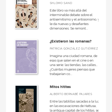
SHLOMO SAND
Antigua
Este libro va más allá del
Contemporánea
interminable debate sobre el
antisemitismo y el antisionismo, y
América
le da nuevas y desafiantes
dimensiones. Se remont...
Europa
España
¿Existieron las romanas?
Moderna
PATRICIA GONZÁLEZ GUTIÉRREZ
Roma
Imagina una ciudad romana, de
esas que salen en el cine o en
VER TODAS... (16)
una serie: las tiendas, las calles…
¿Cuántas mujeres piensas que
trabajarían co...
Mitos hititas
NUESTRAS COLECCIONES
ALBERTO BERNABÉ PAJARES
50 Aniversario
Entre las tablillas sacadas a la luz
Anverso
en las excavaciones de Hattusa,
la antigua capital de los hititas, se