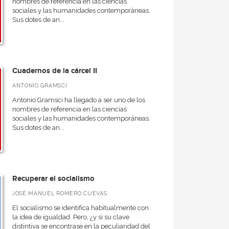
nombres de referencia en las ciencias
sociales y las humanidades contemporáneas.
Sus dotes de an...
Cuadernos de la cárcel II
ANTONIO GRAMSCI
Antonio Gramsci ha llegado a ser uno de los
nombres de referencia en las ciencias
sociales y las humanidades contemporáneas.
Sus dotes de an...
Recuperar el socialismo
​JOSÉ MANUEL ROMERO CUEVAS
El socialismo se identifica habitualmente con
la idea de igualdad. Pero, ¿y si su clave
distintiva se encontrase en la peculiaridad del