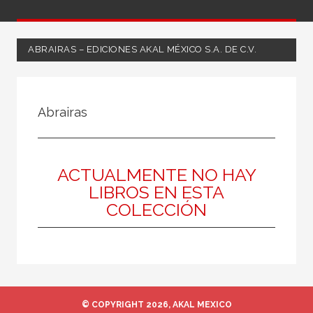
ABRAIRAS – EDICIONES AKAL MÉXICO S.A. DE C.V.
NUESTRAS COLECCIONES
Abrairas
50 Aniversario
A fondo
Ágora / Teoría
ACTUALMENTE NO HAY
LIBROS EN ESTA
Akadémica
COLECCIÓN
Akadémica
Akal Infantil
Anverso
Arealonga - Letras galegas
© COPYRIGHT 2026, AKAL MEXICO
Arqueología