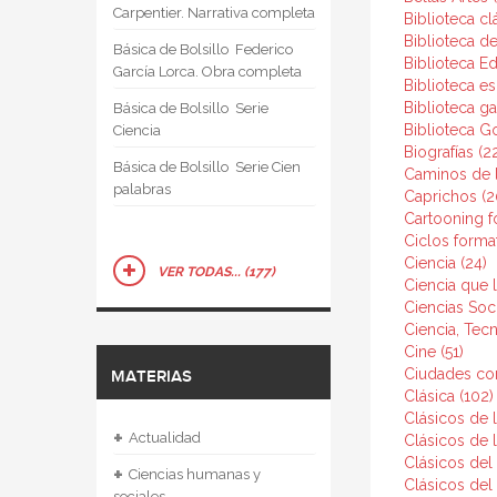
Carpentier. Narrativa completa
Biblioteca cl
Biblioteca de
Básica de Bolsillo  Federico
Biblioteca E
García Lorca. Obra completa
Biblioteca es
Biblioteca g
Básica de Bolsillo  Serie
Biblioteca G
Ciencia
Biografías (2
Básica de Bolsillo  Serie Cien
Caminos de l
palabras
Caprichos (2
Cartooning f
Ciclos format
Ciencia (24)
VER TODAS... (177)
Ciencia que l
Ciencias Soc
Ciencia, Tec
Cine (51)
Ciudades con
MATERIAS
Clásica (102)
Clásicos de l
+
Actualidad
Clásicos de la
Clásicos del
+
Ciencias humanas y
Clásicos del
sociales