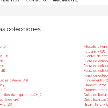
 Y EVENTOS
CONTACTO
AKAL INFANTIL
as colecciones
o (29)
Filosofía y Pen
Fotografía (25)
a (11)
Fuentes de arte
1)
Fuera de colecc
5)
Fuera de colecc
116)
Fuera de colecc
Fuera de colecc
Letras galegas (31)
Fundamentos (
(13)
Grandes libros 
(42)
Grandes temas 
(textos de arquitectura) (15)
Guías de lectura
poráneo (46)
Guías técnicas (
xto (16)
Hacer Historia (1