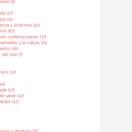
sado (9)
ña (27)
pa (25)
encia y la técnica (50)
ndo (87)
undo contemporáneo (37)
samiento y la cultura (75)
textos (16)
 del cine (7)
olor (10)
44)
rada (27)
l saber (42)
dades (22)
ngua y literatura (26)