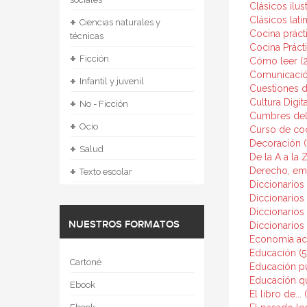
Clásicos ilus
+
Clásicos lati
Ciencias naturales y
Cocina prácti
técnicas
Cocina Prácti
+
Ficción
Cómo leer (
Comunicació
+
Infantil y juvenil
Cuestiones d
+
Cultura Digita
No - Ficción
Cumbres del 
+
Ocio
Curso de coc
Decoración (
+
Salud
De la A a la Z
+
Derecho, emp
Texto escolar
Diccionarios 
Diccionarios 
Diccionarios 
NUESTROS FORMATOS
Diccionarios 
Economía act
Educación (5
Cartoné
Educación pú
Educación q
Ebook
El libro de... 