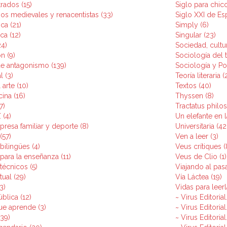
trados (15)
Siglo para chico
nos medievales y renacentistas (33)
Siglo XXI de Es
ca (21)
Simply (6)
ca (12)
Singular (23)
24)
Sociedad, cultu
n (9)
Sociología del t
e antagonismo (139)
Sociología y Pol
l (3)
Teoría literaria (
arte (10)
Textos (40)
ina (16)
Thyssen (8)
7)
Tractatus philos
 (4)
Un elefante en l
resa familiar y deporte (8)
Universitaria (42
(57)
Ven a leer (3)
bilingües (4)
Veus crítiques (
para la enseñanza (11)
Veus de Clio (1)
técnicos (5)
Viajando al pas
ual (29)
Vía Láctea (19)
3)
Vidas para leerl
blica (12)
~ Virus Editoria
ue aprende (3)
~ Virus Editoria
(39)
~ Virus Editoria