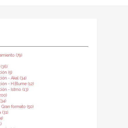
samiento (79)
 (36)
ión (5)
ión - Akal (34)
ión - H.Blume (12)
ión - Istmo (13)
200)
(34)
 Gran formato (50)
 (31)
4)
)