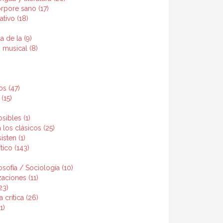
rpore sano (17)
tivo (18)
a de la (9)
 musical (8)
os (47)
(15)
sibles (1)
 los clásicos (25)
sten (1)
tico (143)
osofía / Sociología (10)
zaciones (11)
23)
 crítica (26)
1)