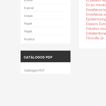
Ebook
El pasado le
En 90 minuto
Espiral
Enseñanza ba
Enseñanza se
Grapa
Epistemologí
Papel
Espacio Euro
Estudios visu
Papel
Extraterritor
Filosofía (3)
Rústica
CATÁLOGOS PDF
Catálogos PDF