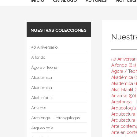
INICIO
CATÁLOGO
AUTORES
NOTICIAS
NUESTRAS COLECCIONES
Nuestr
50 Aniversario
A fondo
50 Aniversari
A fondo (64)
Ágora / Teoría
Ágora / Teorí
Akadémica (2
Akadémica
Akadémica (1
Akadémica
Akal Infantil (
Anverso (50)
Akal Infantil
Arealonga - 
Anverso
Arqueología 
Arquitectura 
Arealonga - Letras galegas
Arquitectura 
Arte contem
Arqueología
Arte en conte