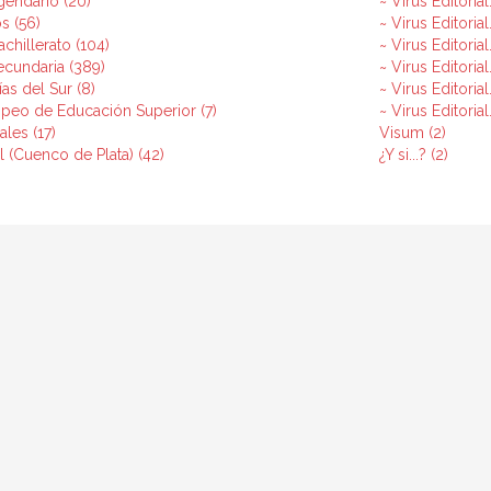
gendario (20)
~ Virus Editoria
s (56)
~ Virus Editoria
chillerato (104)
~ Virus Editorial
cundaria (389)
~ Virus Editori
as del Sur (8)
~ Virus Editorial
peo de Educación Superior (7)
~ Virus Editoria
ales (17)
Visum (2)
ial (Cuenco de Plata) (42)
¿Y si...? (2)