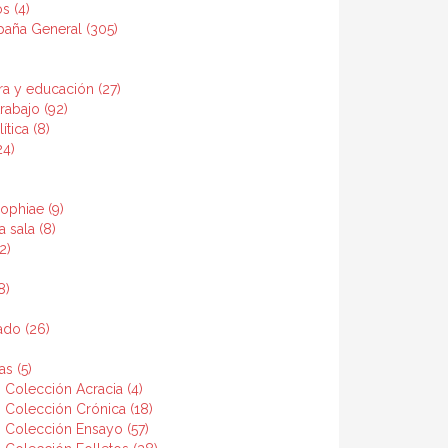
s (4)
paña General (305)
ra y educación (27)
rabajo (92)
ítica (8)
24)
ophiae (9)
a sala (8)
2)
8)
ado (26)
as (5)
l. Colección Acracia (4)
l. Colección Crónica (18)
l. Colección Ensayo (57)