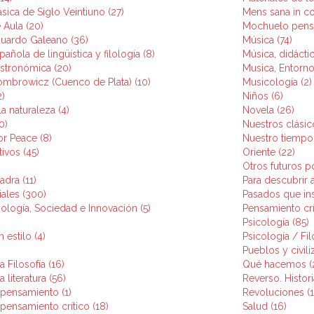
ásica de Siglo Veintiuno (27)
Mens sana in co
 Aula (20)
Mochuelo pensa
duardo Galeano (36)
Música (74)
pañola de lingüística y filología (8)
Música, didáctic
astronómica (20)
Musica, Entorno
ombrowicz (Cuenco de Plata) (10)
Musicología (2)
2)
Niños (6)
a naturaleza (4)
Novela (26)
0)
Nuestros clásic
or Peace (8)
Nuestro tiempo 
ivos (45)
Oriente (22)
Otros futuros po
adra (11)
Para descubrir a
iales (300)
Pasados que insi
nología, Sociedad e Innovación (5)
Pensamiento crí
Psicología (85)
 estilo (4)
Psicología / Fil
Pueblos y civili
a Filosofía (16)
Qué hacemos (
 literatura (56)
Reverso. Historia
 pensamiento (1)
Revoluciones (1
 pensamiento crítico (18)
Salud (16)