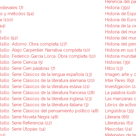
)
Herencia del pa
dievales (7)
Historia (391)
cas y métodos (94)
Historia de Espa
ca (100)
Historia de Euro
44)
Historia de la ci
)
Historia del mu
sillo (92)
Historia del m
lsillo  Adorno. Obra completa (27)
Historia del pen
sillo  Alejo Carpentier. Narrativa completa (10)
Historia en sus 
lsillo  Federico García Lorca. Obra completa (10)
Historia mundial
illo  Serie Ciencia (5)
Historias (39)
sillo  Serie Cien palabras (7)
Hitos (13)
sillo  Serie Clásicos de la lengua española (13)
Imagen, arte y c
sillo  Serie Clásicos de la literatura alemana (20)
Inter Pares (69)
illo  Serie Clásicos de la literatura eslava (21)
Investigación (2
sillo  Serie Clásicos de la literatura francesa (28)
La palabra ilust
illo  Serie Clásicos de la literatura inglesa (23)
Las manzanas de
illo  Serie Clásicos de la literatura italiana (3)
Libros de activi
sillo  Serie Clásicos del pensamiento político (48)
Lingüística (35)
sillo  Serie Novela Negra (48)
Literaria (86)
sillo  Serie Referencia (22)
Literaturas (61)
sillo  Serie Utopías (14)
Mascotas (24)
(14)
Materiales de le