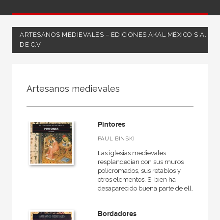
ARTESANOS MEDIEVALES – EDICIONES AKAL MÉXICO S.A.
DE C.V.
NUESTRAS COLECCIONES
Artesanos medievales
50 Aniversario
A fondo
Pintores
Ágora / Teoría
PAUL BINSKI
Akadémica
Las iglesias medievales
Akadémica
resplandecían con sus muros
policromados, sus retablos y
Akal Infantil
otros elementos. Si bien ha
desaparecido buena parte de ell...
Anverso
Arealonga - Letras galegas
Bordadores