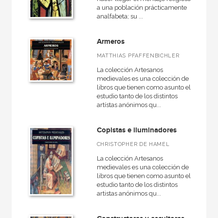
Básica de Bolsillo  Alejo Carpentier. Narrativa completa
a una población prácticamente
analfabeta; su ...
Básica de Bolsillo  Federico García Lorca. Obra completa
Básica de Bolsillo  Serie Ciencia
Armeros
Básica de Bolsillo  Serie Cien palabras
MATTHIAS PFAFFENBICHLER
VER TODAS... (177)
La colección Artesanos
medievales es una colección de
libros que tienen como asunto el
estudio tanto de los distintos
artístas anónimos qu...
MATERIAS
Copistas e iluminadores
+
Actualidad
CHRISTOPHER DE HAMEL
+
Ciencias humanas y sociales
La colección Artesanos
+
medievales es una colección de
Ciencias naturales y técnicas
libros que tienen como asunto el
+
Ficción
estudio tanto de los distintos
artistas anónimos qu...
+
Infantil y juvenil
+
No - Ficción