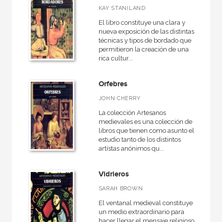
Arqueología
KAY STANILAND
Arquitectura
El libro constituye una clara y
nueva exposición de las distintas
Arquitectura (textos de arquitectura)
técnicas y tipos de bordado que
permitieron la creación de una
Arte contemporáneo
rica cultur...
Arte en contexto
Orfebres
Artefactos
JOHN CHERRY
Artesanos medievales
La colección Artesanos
Artes, técnicas y métodos
medievales es una colección de
libros que tienen como asunto el
Arte y estética
estudio tanto de los distintos
artístas anónimos qu...
Astronomía
Atlas Akal
Vidrieros
Básica de bolsillo
SARAH BROWN
El ventanal medieval constituye
Básica de Bolsillo  Adorno. Obra completa
un medio extraordinario para
hacer llegar el mensaje religioso