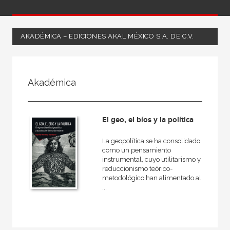
AKADÉMICA – EDICIONES AKAL MÉXICO S.A. DE C.V.
FILTRADO POR:
Akadémica
Ciencias humanas y sociales
Política
El geo, el bíos y la política
Teoría política
La geopolítica se ha consolidado
como un pensamiento
instrumental, cuyo utilitarismo y
MATERIAS
reduccionismo teórico-
metodológico han alimentado al
Teoría política
...
Historia de las ideas políticas