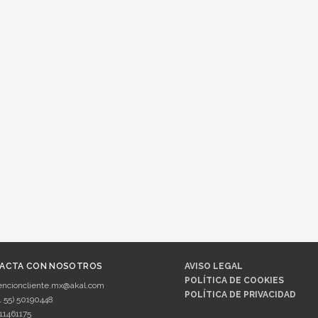
ACTA CON NOSOTROS
AVISO LEGAL
POLÍTICA DE COOKIES
encioncliente.mx@akal.com
POLÍTICA DE PRIVACIDAD
1 55) 50190448
11461175