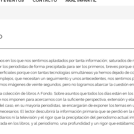
 Y EVENTOS
CONTACTO
AKAL INFANTIL
o
s en los que nos sentimos aplastados por tanta información; saturados de noti
r los periodistas de forma precipitada para ser los primeros, breves porq
perficiales porque con tantas tecnologías simultáneas ya hemos dejado de c
mplejos, que necesitan un seguimiento y unos antecedentes, nos sentimos 
vemos imágenes de veinte segundos, pero no logramos abarcar la cuestión en 
 la colección de libros A Fondo. Sobre asuntos que todos los días están en 
 nos imponen para acercarnos con la suficiente perspectiva, extensión y ela
el caso, en su mayoría periodistas, se encargarán de exponer los temas en u
necesarios. El lector descubrirá la información primaria que se perdió en l
diarios ni la televisión y el rigor que la precipitación del periodismo actual
da en los libros, y al periodismo, una profundidad y un rigor que estábam