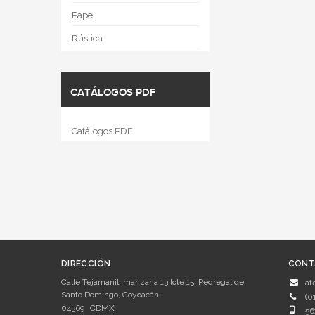
Papel
Rústica
CATÁLOGOS PDF
Catálogos PDF
DIRECCIÓN
CONT
Calle Tejamanil, manzana 13 lote 15. Pedregal de
at
Santo Domingo, Coyoacán.
(0
04369
CDMX
56