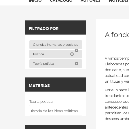
INICIO
CATÁLOGO
AUTORES
NOTICIAS
FILTRADO POR:
A fond
Ciencias humanas y sociales
Política
Vivimos tiempo
Teoría política
Elaboradas po
dedicarle, su
actualidad co
un titular y 
MATERIAS
Por ello nace
trepidante que
Teoría política
conocedores d
antecedentes 
Historia de las ideas políticas
permitían los 
desacostumbra