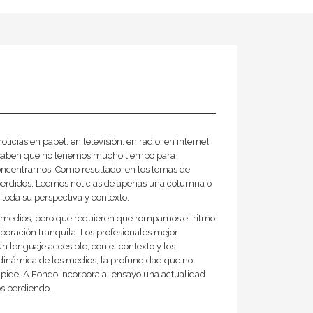
cias en papel, en televisión, en radio, en internet.
ue saben que no tenemos mucho tiempo para
oncentrarnos. Como resultado, en los temas de
perdidos. Leemos noticias de apenas una columna o
toda su perspectiva y contexto.
los medios, pero que requieren que rompamos el ritmo
boración tranquila. Los profesionales mejor
n lenguaje accesible, con el contexto y los
a dinámica de los medios, la profundidad que no
 impide. A Fondo incorpora al ensayo una actualidad
os perdiendo.