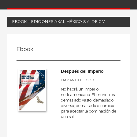
EBOOK – EDICIONES AKAL MÉXICO S.A. DE C.V.
FILTRADO POR:
Ebook
Ciencias humanas y sociales
Política
Después del imperio
Teoría política
EMMANUEL TODD
No habrá un imperio
norteamericano. El mundo es
demasiado vasto, demasiado
MATERIAS
diverso, demasiado dinámico
para aceptar la dominación de
Teoría política
una sol...
Historia de las ideas políticas