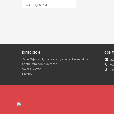
Catálogos PDF
DIRECCIÓN
CONT
Calle Tejamanil, manzana 13 lote 15. Pedregal de
at
Santo Domingo, Coyoacán.
(0
04369
CDMX
56
México