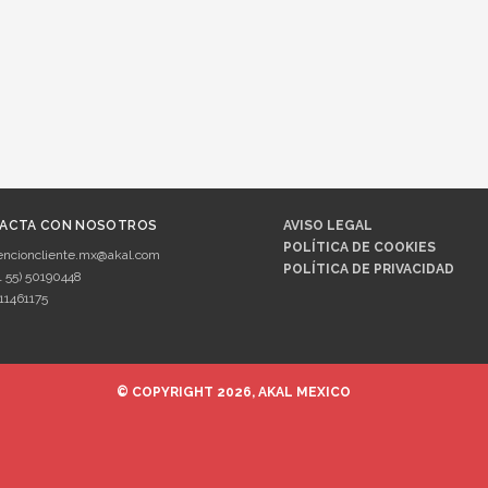
ACTA CON NOSOTROS
AVISO LEGAL
POLÍTICA DE COOKIES
encioncliente.mx@akal.com
POLÍTICA DE PRIVACIDAD
1 55) 50190448
11461175
© COPYRIGHT 2026, AKAL MEXICO