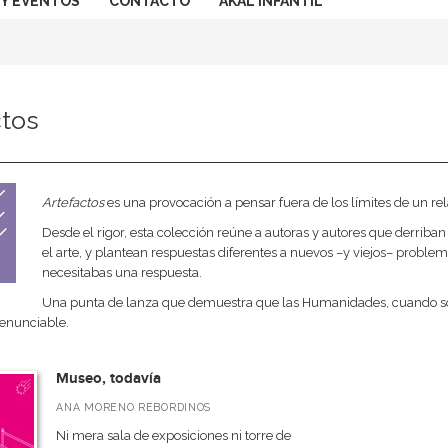
 Y EVENTOS
CONTACTO
AKAL INFANTIL
ctos
Artefactos
es una provocación a pensar fuera de los límites de un rel
Desde el rigor, esta colección reúne a autoras y autores que derriban
el arte, y plantean respuestas diferentes a nuevos –y viejos– probl
necesitabas una respuesta.
Una punta de lanza que demuestra que las Humanidades, cuando son
rrenunciable.
Museo, todavía
ANA MORENO REBORDINOS
Ni mera sala de exposiciones ni torre de