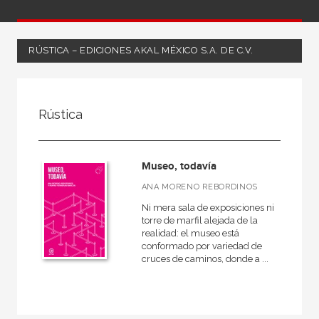
RÚSTICA – EDICIONES AKAL MÉXICO S.A. DE C.V.
FILTRADO POR:
Rústica
No - Ficción
Arte
Museo, todavía
ANA MORENO REBORDINOS
Ni mera sala de exposiciones ni
MATERIAS
torre de marfil alejada de la
realidad: el museo está
Actualidad
conformado por variedad de
cruces de caminos, donde a ...
Antropología
Arqueología
Arte