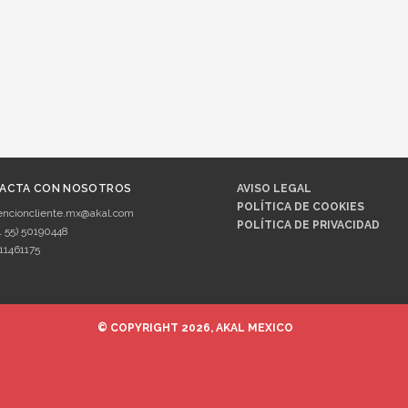
ACTA CON NOSOTROS
AVISO LEGAL
POLÍTICA DE COOKIES
encioncliente.mx@akal.com
POLÍTICA DE PRIVACIDAD
1 55) 50190448
11461175
© COPYRIGHT 2026, AKAL MEXICO