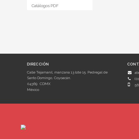
Catálogos PDF
DIRECCIÓN
CONT
Calle Tejamanil, manzana 13 lote 15. Pedregal de
at
Santo Domingo, Coyoacán.
(0
04369
CDMX
56
México