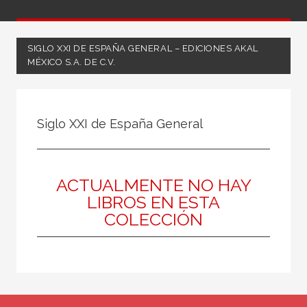
SIGLO XXI DE ESPAÑA GENERAL – EDICIONES AKAL
MÉXICO S.A. DE C.V.
FILTRADO POR:
Siglo XXI de España General
Ciencias humanas y sociales
Música
ACTUALMENTE NO HAY
LIBROS EN ESTA
COLECCIÓN
MATERIAS
Historia de la música
Moderna
Medieval