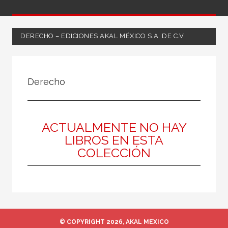
DERECHO – EDICIONES AKAL MÉXICO S.A. DE C.V.
NUESTRAS COLECCIONES
Derecho
50 Aniversario
A fondo
Ágora / Teoría
ACTUALMENTE NO HAY
LIBROS EN ESTA
Akadémica
COLECCIÓN
Akadémica
Akal Infantil
Anverso
Arealonga - Letras galegas
© COPYRIGHT 2026, AKAL MEXICO
Arqueología