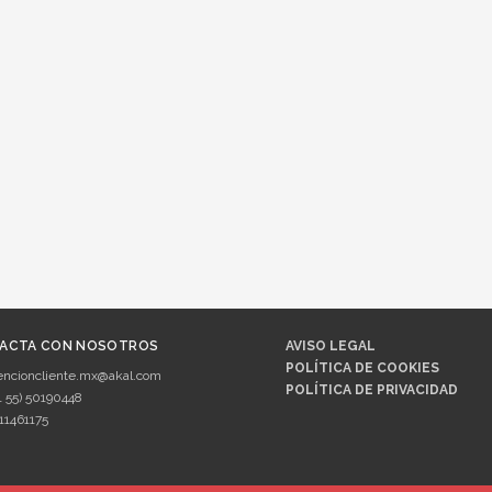
ACTA CON NOSOTROS
AVISO LEGAL
POLÍTICA DE COOKIES
encioncliente.mx@akal.com
POLÍTICA DE PRIVACIDAD
1 55) 50190448
11461175