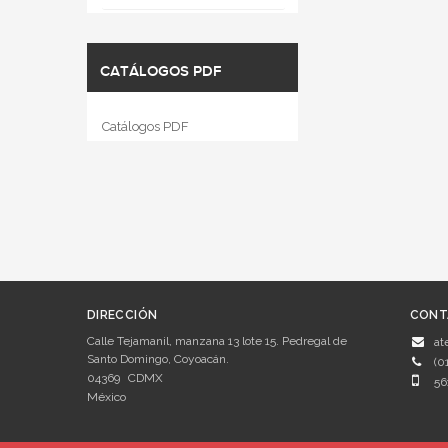
CATÁLOGOS PDF
Catálogos PDF
DIRECCIÓN
CONT
Calle Tejamanil, manzana 13 lote 15. Pedregal de
at
Santo Domingo, Coyoacán.
(0
04369
CDMX
56
México