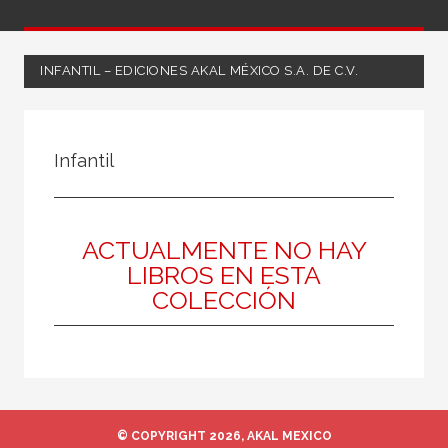
INFANTIL – EDICIONES AKAL MÉXICO S.A. DE C.V.
NUESTRAS COLECCIONES
Infantil
50 Aniversario
A fondo
Ágora / Teoría
ACTUALMENTE NO HAY
LIBROS EN ESTA
Akadémica
COLECCIÓN
Akadémica
Akal Infantil
Anverso
Arealonga - Letras galegas
© COPYRIGHT 2026, AKAL MEXICO
Arqueología