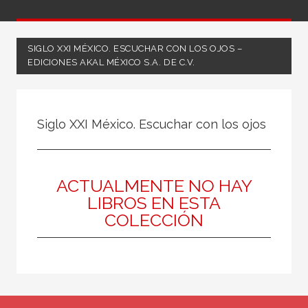
SIGLO XXI MÉXICO. ESCUCHAR CON LOS OJOS –
EDICIONES AKAL MÉXICO S.A. DE C.V.
NUESTRAS COLECCIONES
Siglo XXI México. Escuchar con los ojos
50 Aniversario
A fondo
Ágora / Teoría
ACTUALMENTE NO HAY
LIBROS EN ESTA
Akadémica
COLECCIÓN
Akadémica
Akal Infantil
Anverso
Arealonga - Letras galegas