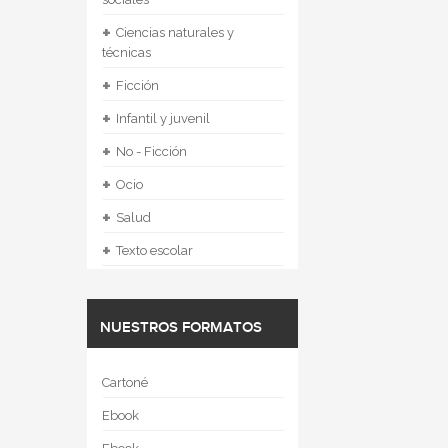
+
Ciencias naturales y
técnicas
+
Ficción
+
Infantil y juvenil
+
No - Ficción
+
Ocio
+
Salud
+
Texto escolar
NUESTROS FORMATOS
Cartoné
Ebook