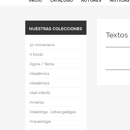
INICIO
CATÁLOGO
AUTORES
NOTICIAS
NUESTRAS COLECCIONES
Textos
50 Aniversario
A fondo
Ágora / Teoría
Akadémica
Akadémica
Akal Infantil
Anverso
Arealonga - Letras galegas
Arqueología